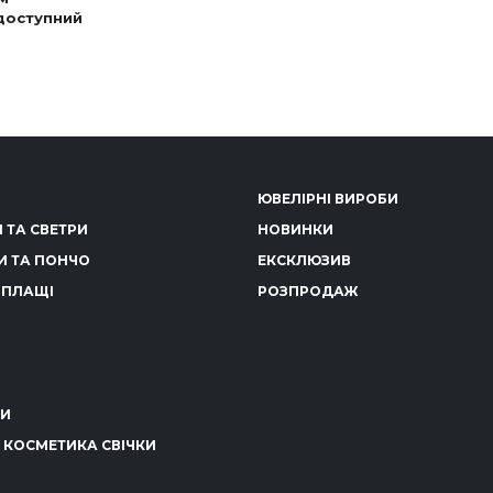
доступний
іапазон
н:
й
ід
ар
450 грн
о
800 грн
ька
ЮВЕЛІРНІ ВИРОБИ
антів.
аметри
 ТА СВЕТРИ
НОВИНКИ
на
И ТА ПОНЧО
ЕКСКЛЮЗИВ
рати
 ПЛАЩІ
РОЗПРОДАЖ
інці
ару
КИ
 КОСМЕТИКА СВІЧКИ