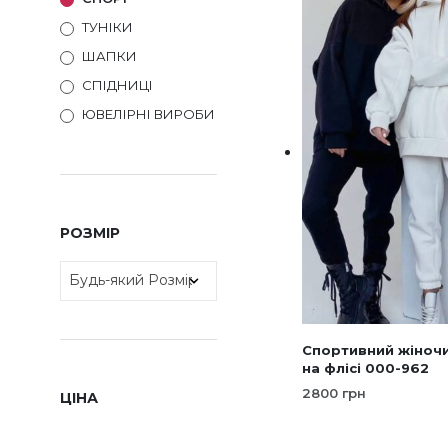
кіл
ТУНІКИ
варі
ШАПКИ
Пар
СПІДНИЦІ
мож
ЮВЕЛІРНІ ВИРОБИ
виб
на
стор
тов
РОЗМІР
Спортивний жіноч
на флісі 000-962
2800
грн
ЦІНА
ОБЕРІТЬ ОПЦІЇ
Це
тов