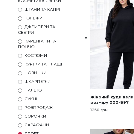
КОСМЕТИКА СВІЧКИ
ШТАНИ ТА КАПРІ
ГОЛЬФИ
ДЖЕМПЕРИ ТА
СВЕТРИ
КАРДИГАНИ ТА
ПОНЧО
КОСТЮМИ
КУРТКИ ТА ПЛАЩІ
НОВИНКИ
ШКАРПЕТКИ
ПАЛЬТО
Жіночий худи вел
СУКНІ
розміру 000-897
РОЗПРОДАЖ
1250
грн
СОРОЧКИ
ОБЕРІТЬ ОПЦІЇ
Це
САРАФАНИ
тов
має
СПОРТ