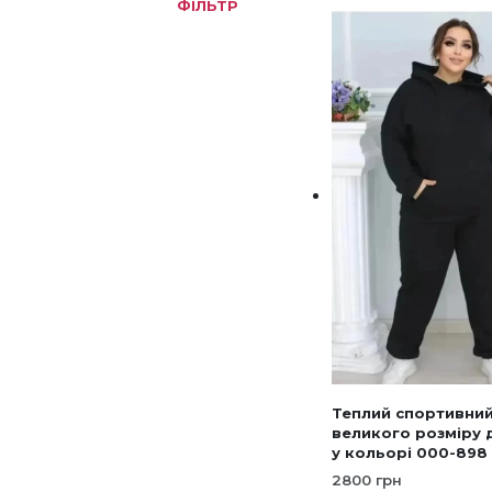
ФІЛЬТР
МІНІМАЛЬНА
НАЙБІЛЬША
має
ЦІНА
ЦІНА
кіл
варі
Пар
мож
виб
на
стор
тов
Теплий спортивни
великого розміру 
у кольорі 000-898
2800
грн