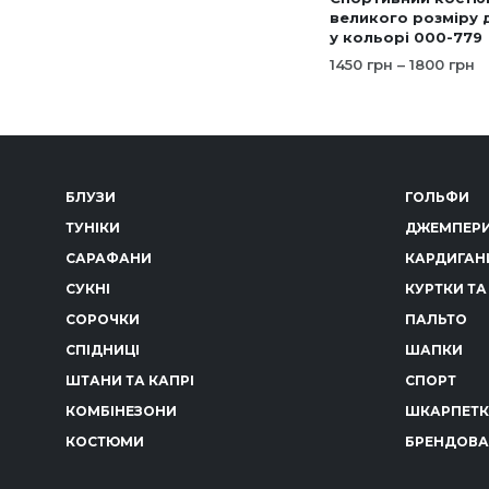
великого розміру 
у кольорі 000-779
Д
1450
грн
–
1800
грн
ці
ОБЕРІТЬ ОПЦІЇ
Це
в
тов
1
д
має
1
кіл
БЛУЗИ
ГОЛЬФИ
варі
Пар
ТУНІКИ
ДЖЕМПЕРИ
мож
САРАФАНИ
КАРДИГАН
виб
СУКНІ
КУРТКИ ТА
на
СОРОЧКИ
ПАЛЬТО
стор
СПІДНИЦІ
ШАПКИ
тов
ШТАНИ ТА КАПРІ
СПОРТ
КОМБІНЕЗОНИ
ШКАРПЕТ
КОСТЮМИ
БРЕНДОВА