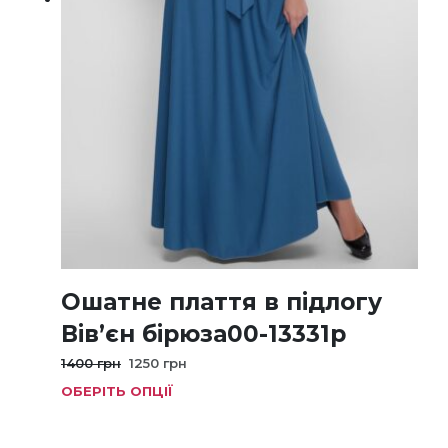
Ошатне плаття в підлогу
Вів’єн бірюза00-13331р
Оригінальна
Поточна
1400
грн
1250
грн
ціна:
ціна:
ОБЕРІТЬ ОПЦІЇ
Цей
1400 грн.
1250 грн.
тов
має