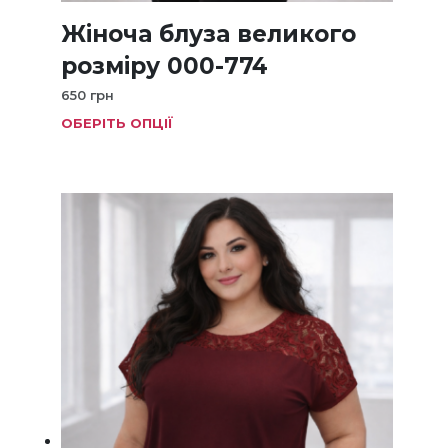
Жіноча блуза великого
розміру 000-774
650
грн
ОБЕРІТЬ ОПЦІЇ
Цей
товар
має
кілька
варіанті
Параме
можна
вибрат
на
сторінц
товару