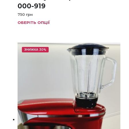
000-919
750
грн
ОБЕРІТЬ ОПЦІЇ
Цей
товар
має
кілька
варіанті
ЗНИЖКА 30%
Параме
можна
вибрат
на
сторінц
товару