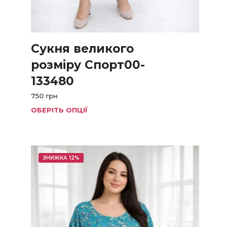
Сукня великого
розміру Спорт00-
133480
750
грн
ОБЕРІТЬ ОПЦІЇ
Цей
товар
має
кілька
варіанті
ЗНИЖКА 12%
Параме
можна
вибрат
на
сторінц
товару