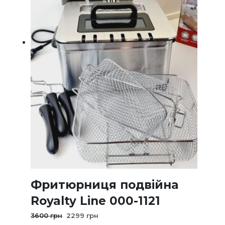
Фритюрниця подвійна
Royalty Line 000-1121
Оригінальна
Поточна
3600
грн
2299
грн
ціна:
ціна: