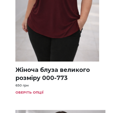
Жіноча блуза великого
розміру 000-773
650
грн
ОБЕРІТЬ ОПЦІЇ
Цей
товар
має
кілька