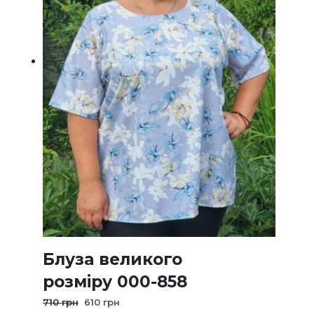
Блуза великого
розміру 000-858
Оригінальна
Поточна
710
грн
610
грн