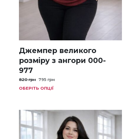
Джемпер великого
розміру з ангори 000-
977
Оригінальна
Поточна
820
грн
795
грн
ціна:
ціна:
ОБЕРІТЬ ОПЦІЇ
Цей
820 грн.
795 грн.
товар
має
кілька
варіанті
Параме
можна
вибрат