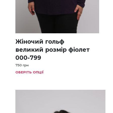
Жіночий гольф
великий розмір фіолет
000-799
750
грн
ОБЕРІТЬ ОПЦІЇ
Цей
товар
має
кілька
варіанті
Параме
можна
вибрат