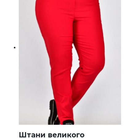
на
сторінц
товару
Штани великого