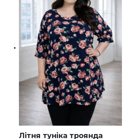
на
сторінц
товару
Літня туніка троянда