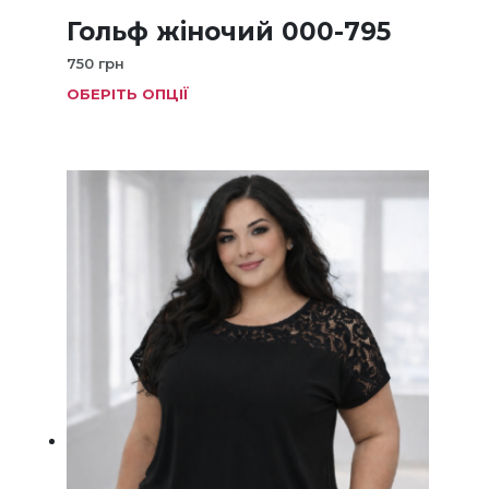
Гольф жіночий 000-795
750
грн
ОБЕРІТЬ ОПЦІЇ
Цей
тов
має
кіль
варі
Пар
мож
виб
на
стор
тов