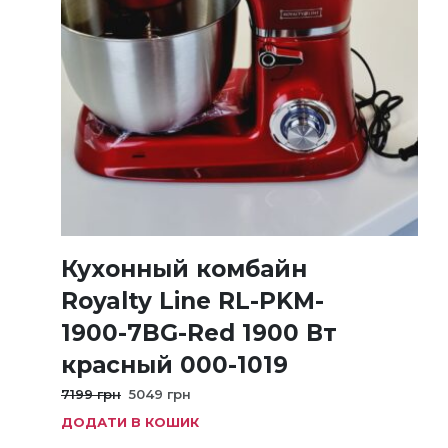
Кухонный комбайн
Royalty Line RL-PKM-
1900-7BG-Red 1900 Вт
красный 000-1019
Оригінальна
Поточна
7199
грн
5049
грн
ціна:
ціна:
ДОДАТИ В КОШИК
7199 грн.
5049 грн.