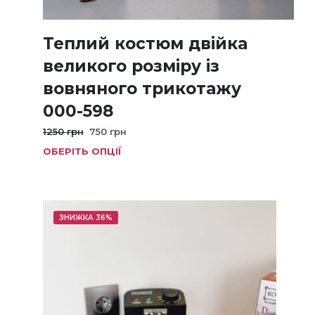
Теплий костюм двійка
великого розміру із
вовняного трикотажу
000-598
Оригінальна
Поточна
1250
грн
750
грн
ціна:
ціна:
ОБЕРІТЬ ОПЦІЇ
Цей
1250 грн.
750 грн.
тов
має
кіль
варі
ЗНИЖКА 36%
Пар
мож
виб
на
стор
тов