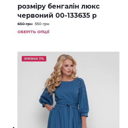
розміру бенгалін люкс
червоний 00-133635 р
Оригінальна
Поточна
650
грн
550
грн
ціна:
ціна:
ОБЕРІТЬ ОПЦІЇ
Цей
650 грн.
550 грн.
товар
має
кілька
варіанті
ЗНИЖКА 11%
Параме
можна
вибрат
на
сторінц
товару