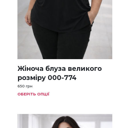
Жіноча блуза великого
розміру 000-774
650
грн
ОБЕРІТЬ ОПЦІЇ
Цей
товар
має
кілька
варіанті
Параме