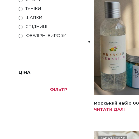
ТУНІКИ
ШАПКИ
СПІДНИЦІ
ЮВЕЛІРНІ ВИРОБИ
ЦІНА
ФІЛЬТР
МІНІМАЛЬНА
НАЙБІЛЬША
ЦІНА
ЦІНА
Морський набір 00
ЧИТАТИ ДАЛІ
ЗАРАЗ НЕМАЄ