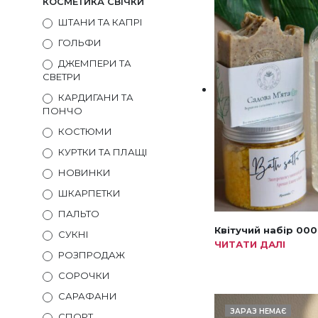
КОСМЕТИКА СВІЧКИ
ШТАНИ ТА КАПРІ
ГОЛЬФИ
ДЖЕМПЕРИ ТА
СВЕТРИ
КАРДИГАНИ ТА
ПОНЧО
КОСТЮМИ
КУРТКИ ТА ПЛАЩІ
НОВИНКИ
ШКАРПЕТКИ
ПАЛЬТО
Квітучий набір 000
СУКНІ
ЧИТАТИ ДАЛІ
РОЗПРОДАЖ
СОРОЧКИ
САРАФАНИ
ЗАРАЗ НЕМАЄ
СПОРТ