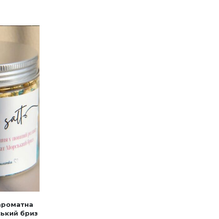
ароматна
ський бриз