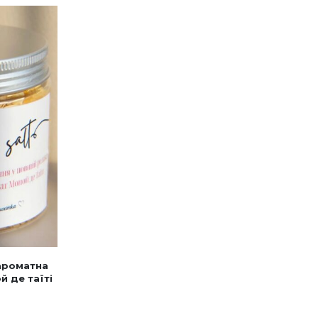
ароматна
й де таїті