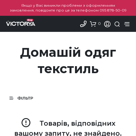
Якщо у Вас виникли проблеми з оформленням
замовлення, повідомте про це за телефоном
095 878-50-09
0
Домашій одяг
текстиль
ФІЛЬТР
Товарів, відповідних
вашому запиту, не знайдено.