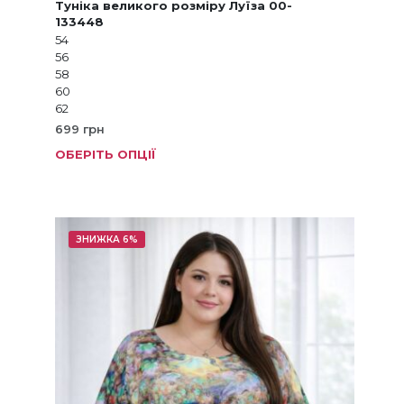
Туніка великого розміру Луїза 00-
133448
54
56
58
60
62
699
грн
ОБЕРІТЬ ОПЦІЇ
Цей
товар
має
кілька
варіанті
ЗНИЖКА 6%
Параме
можна
вибрат
на
сторінц
товару