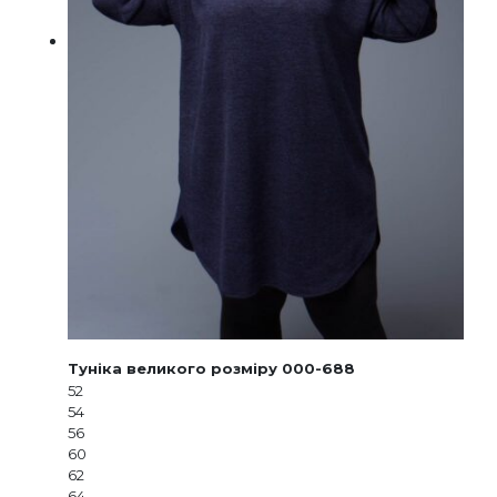
Туніка великого розміру 000-688
52
54
56
60
62
64