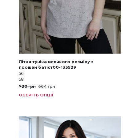
Літня туніка великого розміру з
прошви батіст00-133529
56
58
Оригінальна
Поточна
720
грн
664
грн
ціна:
ціна:
ОБЕРІТЬ ОПЦІЇ
Цей
720 грн.
664 грн.
товар
має
кілька
варіанті
Параме
можна