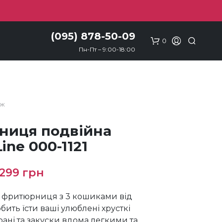
(095) 878-50-09
0
Пн-Пт – 9:00-18:00
АЖ
ниця подвійна
Line 000-1121
ригінальна
Поточна
2299
грн
іна:
ціна:
 фритюрниця з 3 кошиками від
600 грн.
2299 грн.
обить їсти ваші улюблені хрусткі
рані та закуски вдома легкими та