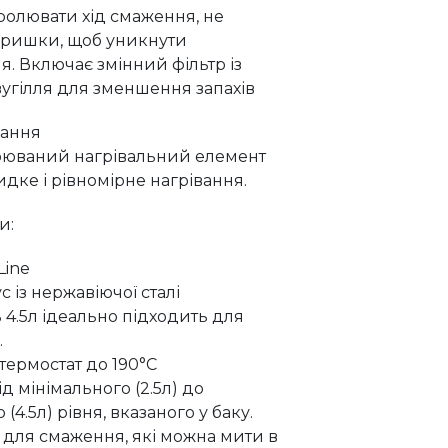
ролювати хід смаження, не
кришки, щоб уникнути
. Включає змінний фільтр із
вугілля для зменшення запахів
вання
рюваний нагрівальний елемент
дке і рівномірне нагрівання.
и:
Line
 із нержавіючої сталі
 4.5л ідеально підходить для
.
термостат до 190°C
ід мінімального (2.5л) до
4.5л) рівня, вказаного у баку.
 для смаження, які можна мити в