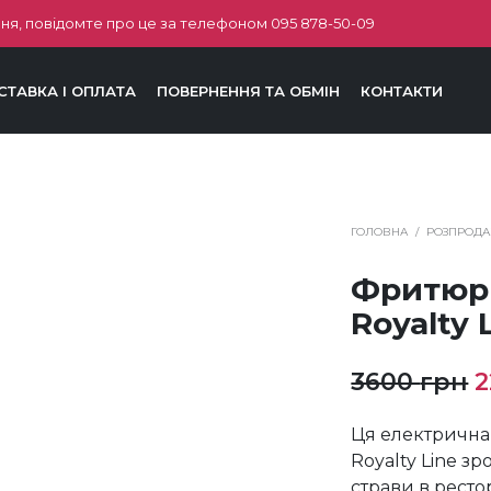
ня, повідомте про це за телефоном
095 878-50-09
СТАВКА І ОПЛАТА
ПОВЕРНЕННЯ ТА ОБМІН
КОНТАКТИ
ГОЛОВНА
/
РОЗПРОД
Фритюр
Royalty 
О
3600
грн
ц
Ця електрична
3
Royalty Line зр
страви в ресто