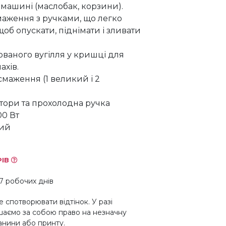
машині (маслобак, корзини).
аження з ручками, що легко
щоб опускати, піднімати і зливати
вованого вугілля у кришці для
ахів.
маження (1 великий і 2
атори та прохолодна ручка
00 Вт
тий
РІВ
7 робочих днів
 спотворювати відтінок. У разі
шаємо за собою право на незначну
канини або принту.