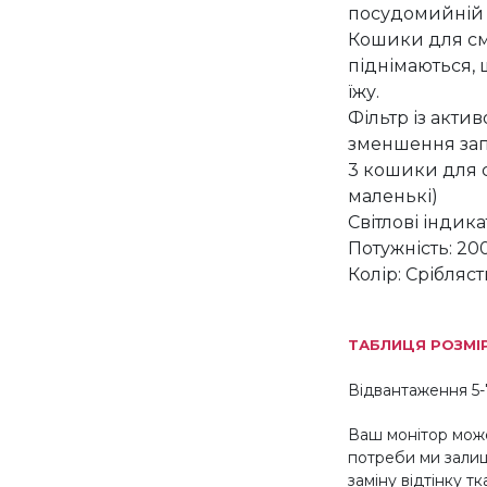
посудомийній 
Кошики для см
піднімаються, 
їжу.
Фільтр із акти
зменшення зап
3 кошики для с
маленькі)
Світлові індик
Потужність: 20
Колір: Срібляс
ТАБЛИЦЯ РОЗМІ
Відвантаження 5-
Ваш монітор може
потреби ми зали
заміну відтінку т