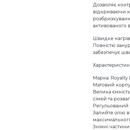
Дозволяє конт
відкриваючи 
розбризкування
активованого 
Швидке нагрі
Повністю зану
забезпечує шви
Характеристик
Марка: Royalty 
Матовий корпус
Велика ємність
сімей та розваг
Регульований 
Залийте олію в
максимального (
Знімні частини