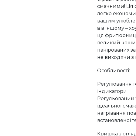
смачними! Ця 
легко економит
вашим улюбле
а в іншому – хр
ця фритюрниц
великий кошик
панірованих за
не виходячи з в
Особливості:
Регулювання те
індикатори
Регульований т
ідеальної смаж
нагрівання пов
встановленої 
Кришка з огля