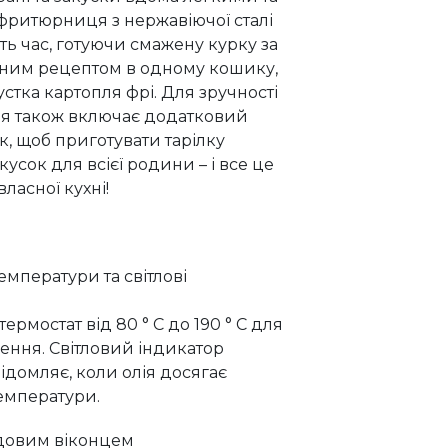
фритюрниця з нержавіючої сталі
ь час, готуючи смажену курку за
ним рецептом в одному кошику,
устка картопля фрі. Для зручності
я також включає додатковий
, щоб приготувати тарілку
кусок для всієї родини – і все це
ласної кухні!
мператури та світлові
ермостат від 80 ° C до 190 ° C для
ення. Світловий індикатор
ідомляє, коли олія досягає
температури.
довим віконцем