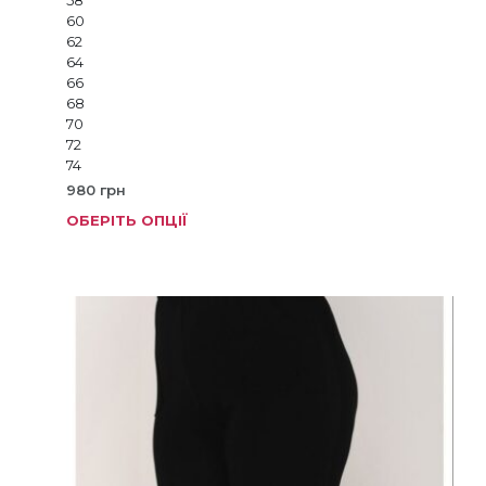
58
60
62
64
66
68
70
72
74
980
грн
ОБЕРІТЬ ОПЦІЇ
Цей
товар
має
кілька
варіанті
Параме
можна
вибрат
на
сторінц
товару