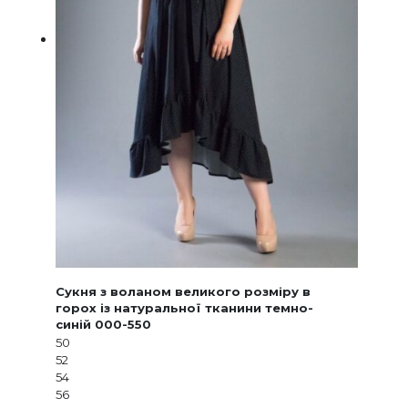
Сукня з воланом великого розміру в
горох із натуральної тканини темно-
синій 000-550
50
52
54
56