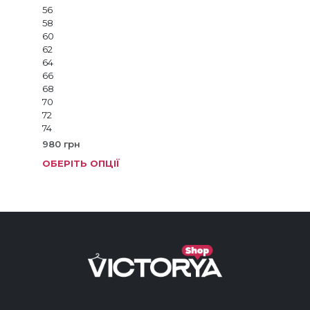
56
58
60
62
64
66
68
70
72
74
980
грн
ОБЕРІТЬ ОПЦІЇ
Цей
тов
має
кіль
варі
Пар
мож
виб
на
стор
тов