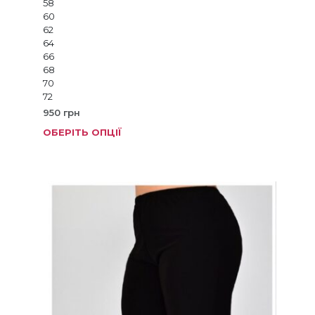
58
60
62
64
66
68
70
72
950
грн
ОБЕРІТЬ ОПЦІЇ
Цей
товар
має
кілька
варіанті
Параме
можна
вибрат
на
сторінц
товару