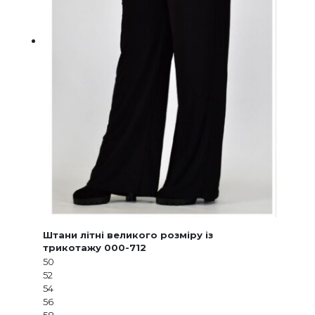
Штани літні великого розміру із
трикотажу 000-712
50
52
54
56