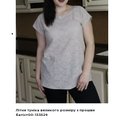
товару
Літня туніка великого розміру з прошви
батіст00-133529