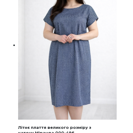
на
сторінц
товару
Літнє плаття великого розміру з
катону Міранда 000-496