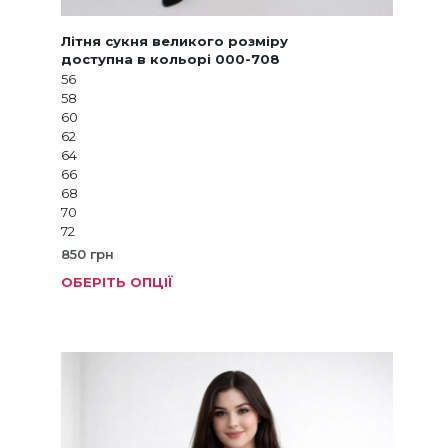
Літня сукня великого розміру
доступна в кольорі 000-708
56
58
60
62
64
66
68
70
72
850
грн
ОБЕРІТЬ ОПЦІЇ
Цей
товар
має
кілька
варіанті
Параме
можна
вибрат