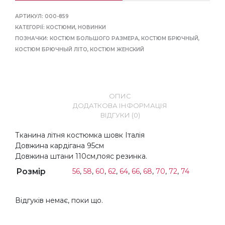
АРТИКУЛ:
000-859
КАТЕГОРІЇ:
КОСТЮМИ
,
НОВИНКИ
ПОЗНАЧКИ:
КОСТЮМ БОЛЬШОГО РАЗМЕРА
,
КОСТЮМ БРЮЧНЫЙ
,
КОСТЮМ БРЮЧНЫЙ ЛІТО
,
КОСТЮМ ЖЕНСКИЙ
ОПИС
ДОДАТКОВА ІНФОРМАЦІЯ
ВІДГУКИ (0)
Тканина лiтня костюмка шовк Iталiя
Довжина кардiгана 95см
Довжина штани 110см,пояс резинка.
Розмір
56
,
58
,
60
,
62
,
64
,
66
,
68
,
70
,
72
,
74
Відгуків немає, поки що.