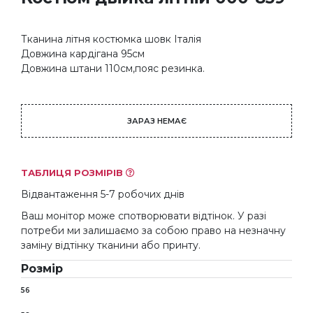
Тканина лiтня костюмка шовк Iталiя
Довжина кардiгана 95см
Довжина штани 110см,пояс резинка.
ЗАРАЗ НЕМАЄ
ТАБЛИЦЯ РОЗМІРІВ
Відвантаження 5-7 робочих днів
Ваш монітор може спотворювати відтінок. У разі
потреби ми залишаємо за собою право на незначну
заміну відтінку тканини або принту.
Розмір
56