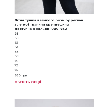
Літня туніка великого розміру реглан
з легкої тканини крепдешина
доступна в кольорі 000-482
58
60
62
64
66
68
70
72
74
650
грн
ОБЕРІТЬ ОПЦІЇ
Цей
товар
має
кілька
варіанті