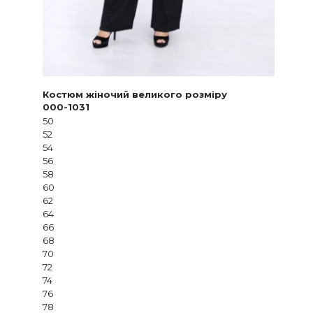
Костюм жіночий великого розміру
000-1031
50
52
54
56
58
60
62
64
66
68
70
72
74
76
78