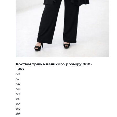
Костюм трійка великого розміру 000-
1057
50
52
54
56
58
60
62
64
66