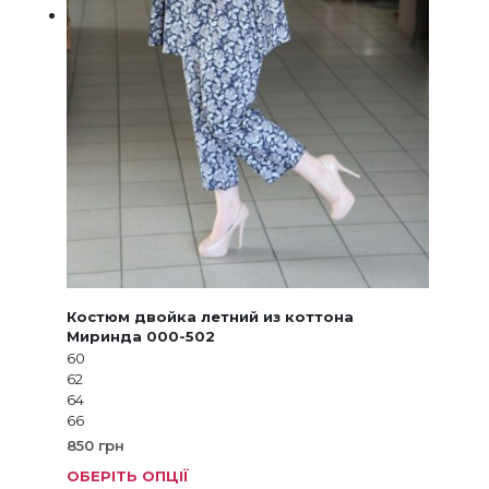
Костюм двойка летний из коттона
Миринда 000-502
60
62
64
66
850
грн
ОБЕРІТЬ ОПЦІЇ
Цей