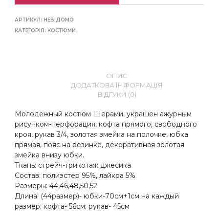
АРТИКУЛ:
НЕВІДОМО
КАТЕГОРІЯ:
КОСТЮМИ
ОПИС
ДОДАТКОВА ІНФОРМАЦІЯ
ВІДГУКИ (0)
Молодежный костюм Шерами, украшен ажурным
рисунком-перфорация, кофта прямого, свободного
кроя, рукав 3/4, золотая змейка на полочке, юбка
прямая, пояс на резинке, декоративная золотая
змейка внизу юбки.
Ткань: стрейч-трикотаж джесика
Состав: полиэстер 95%, лайкра 5%
Размеры: 44,46,48,50,52
Длина: (44размер)- юбки-70см+1см на каждый
размер; кофта- 56см; рукав- 45см