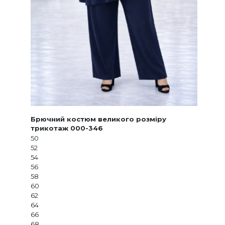
Брючний костюм великого розміру
трикотаж 000-346
50
52
54
56
58
60
62
64
66
68