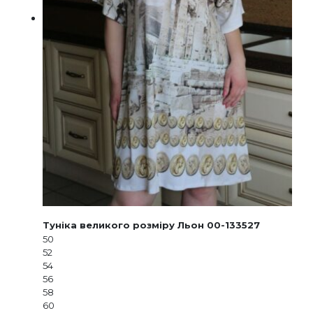
Туніка великого розміру Льон 00-133527
50
52
54
56
58
60