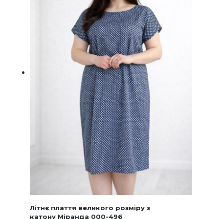
сторінц
товару
Літнє плаття великого розміру з
катону Міранда 000-496