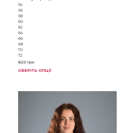
54
56
58
60
62
64
66
68
70
72
820
грн
ОБЕРІТЬ ОПЦІЇ
Цей
товар
має
кілька
варіанті
Параме
можна
вибрат
на
сторінц
товару