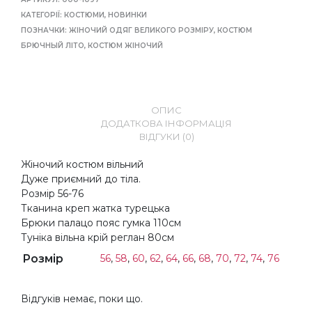
КАТЕГОРІЇ:
КОСТЮМИ
,
НОВИНКИ
ПОЗНАЧКИ:
ЖІНОЧИЙ ОДЯГ ВЕЛИКОГО РОЗМІРУ
,
КОСТЮМ
БРЮЧНЫЙ ЛІТО
,
КОСТЮМ ЖІНОЧИЙ
ОПИС
ДОДАТКОВА ІНФОРМАЦІЯ
ВІДГУКИ (0)
Жіночий костюм вільний
Дуже приємний до тіла.
Розмір 56-76
Тканина креп жатка турецька
Брюки палацо пояс гумка 110см
Туніка вільна крій реглан 80см
Розмір
56
,
58
,
60
,
62
,
64
,
66
,
68
,
70
,
72
,
74
,
76
Відгуків немає, поки що.