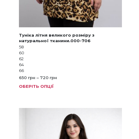
Туніка літня великого розміру з
натуральної тканини.000-706
58
60
62
64
66
Діапазон
650
грн
–
720
грн
цін:
ОБЕРІТЬ ОПЦІЇ
Цей
від
товар
650 грн
має
до
кілька
720 грн
варіанті
Параме
можна
вибрат
на