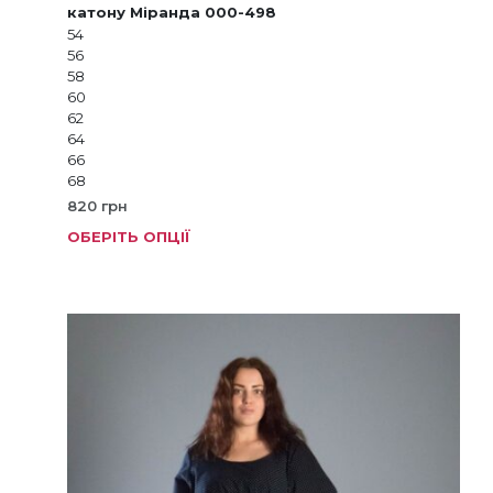
катону Міранда 000-498
54
56
58
60
62
64
66
68
820
грн
ОБЕРІТЬ ОПЦІЇ
Цей
товар
має
кілька
варіанті
Параме
можна
вибрат
на
сторінц
товару