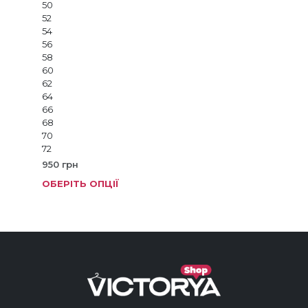
50
52
54
56
58
60
62
64
66
68
70
72
950
грн
ОБЕРІТЬ ОПЦІЇ
Цей
тов
має
кіль
варі
Пар
мож
виб
на