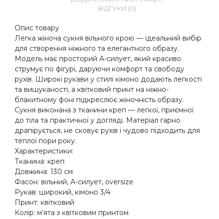
ВІДГУКИ (0)
Опис товару
Легка жіноча сукня вільного крою — ідеальний вибір
для створення ніжного та елегантного образу.
Модель має просторий А-силует, який красиво
струмує по фігурі, даруючи комфорт та свободу
рухів. Широкі рукави у стилі кімоно додають легкості
та вишуканості, а квітковий принт на ніжно-
блакитному фоні підкреслює жіночність образу.
Сукня виконана з тканини креп — легкої, приємної
до тіла та практичної у догляді. Матеріал гарно
драпірується, не сковує рухів і чудово підходить для
теплої пори року.
Характеристики:
Тканина: креп
Довжина: 130 см
Фасон: вільний, А-силует, oversize
Рукав: широкий, кімоно 3/4
Принт: квітковий
Колір: м’ята з квітковим принтом