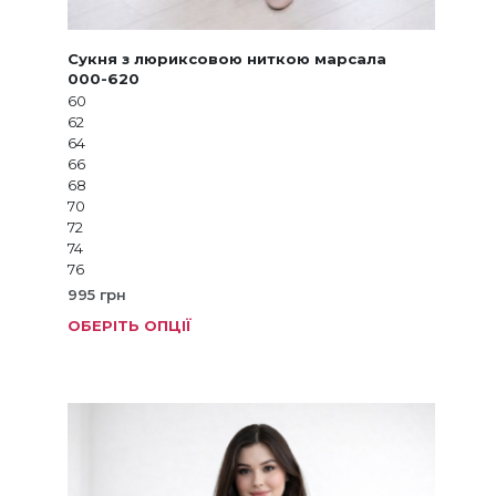
Сукня з люриксовою ниткою марсала
000-620
60
62
64
66
68
70
72
74
76
995
грн
ОБЕРІТЬ ОПЦІЇ
Цей
товар
має
кілька
варіанті
Параме
можна
вибрат