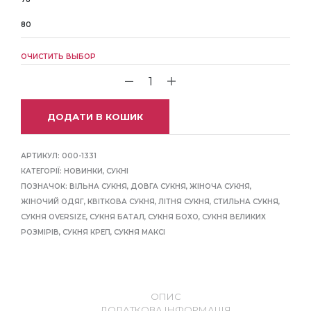
80
ОЧИСТИТЬ ВЫБОР
ДОДАТИ В КОШИК
АРТИКУЛ:
000-1331
КАТЕГОРІЇ:
НОВИНКИ
,
СУКНІ
ПОЗНАЧОК:
ВІЛЬНА СУКНЯ
,
ДОВГА СУКНЯ
,
ЖІНОЧА СУКНЯ
,
ЖІНОЧИЙ ОДЯГ
,
КВІТКОВА СУКНЯ
,
ЛІТНЯ СУКНЯ
,
СТИЛЬНА СУКНЯ
,
СУКНЯ OVERSIZE
,
СУКНЯ БАТАЛ
,
СУКНЯ БОХО
,
СУКНЯ ВЕЛИКИХ
РОЗМІРІВ
,
СУКНЯ КРЕП
,
СУКНЯ МАКСІ
ОПИС
ДОДАТКОВА ІНФОРМАЦІЯ