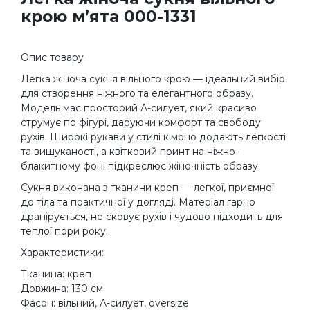
крою м’ята 000-1331
Опис товару
Легка жіноча сукня вільного крою — ідеальний вибір
для створення ніжного та елегантного образу.
Модель має просторий А-силует, який красиво
струмує по фігурі, даруючи комфорт та свободу
рухів. Широкі рукави у стилі кімоно додають легкості
та вишуканості, а квітковий принт на ніжно-
блакитному фоні підкреслює жіночність образу.
Сукня виконана з тканини креп — легкої, приємної
до тіла та практичної у догляді. Матеріал гарно
драпірується, не сковує рухів і чудово підходить для
теплої пори року.
Характеристики:
Тканина: креп
Довжина: 130 см
Фасон: вільний, А-силует, oversize