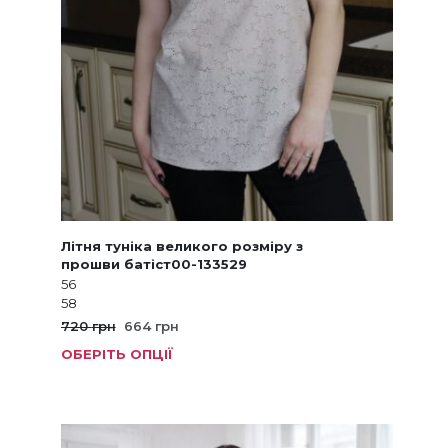
Літня туніка великого розміру з
прошви батіст00-133529
56
58
Оригінальна
Поточна
720
грн
664
грн
ціна:
ціна:
ОБЕРІТЬ ОПЦІЇ
Цей
720 грн.
664 грн.
товар
має
кілька
варіанті