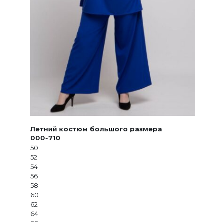
Летний костюм большого размера
000-710
50
52
54
56
58
60
62
64