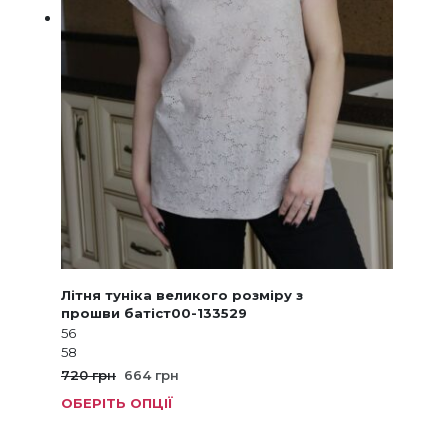
Літня туніка великого розміру з
прошви батіст00-133529
56
58
Оригінальна
Поточна
720
грн
664
грн
ціна:
ціна:
ОБЕРІТЬ ОПЦІЇ
Цей
720 грн.
664 грн.
товар
має