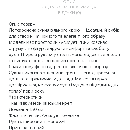
ОПИС
ДОДАТКОВА ІНФОРМАЦІЯ
ВІДГУКИ (0)
Опис товару
Легка жіноча сукня вільного крою — ідеальний вибір
для створення ніжного та елегантного образу.
Модель має просторий А-силует, який красиво
струмує по фігурі, даруючи комфорт та свободу
рухів. Широкі рукави у стилі кімоно додають легкості
та вишуканості, а квітковий принт на ніжно-
блакитному фоні підкреслює жіночність образу.
Сукня виконана з тканини креп — легкої, приємної
до тіла та практичної у догляді. Матеріал гарно
драпірується, не сковує рухів і чудово підходить для
теплої пори року.
Характеристики:
Тканина: Американський креп
Довжина: 130 см
Фасон: вільний, А-силует, oversize
Рукав: широкий, кімоно 3/4
Принт: квітковий