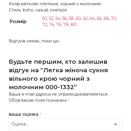
Колір:квіткове плетіння, чорний з молочним
Стиль: boho, casual, oversize
50
,
52
,
54
,
56
,
58
,
60
,
62
,
64
,
66
,
68
,
70
,
Розмір
72
,
74
,
76
,
78
,
80
Відгуків немає, поки що.
Будьте першим, хто залишив
відгук на “Легка жіноча сукня
вільного крою чорний з
молочним 000-1332”
Ваша e-mail адреса не оприлюднюватиметься.
Обов’язкові поля позначені
*
ВАША ОЦІНКА
*