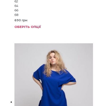
62
64
66
68
690
грн
ОБЕРІТЬ ОПЦІЇ
Цей
товар
має
кілька
варіанті
Параме
можна
вибрат
на
сторінц
товару