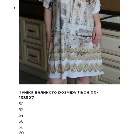
Туніка великого розміру Льон 00-
133527
50
52
54
56
58
60