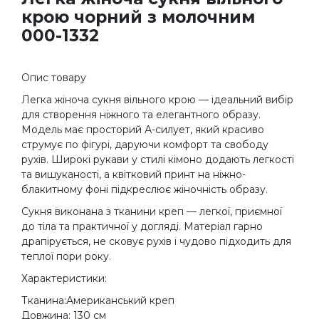
крою чорний з молочним
000-1332
Опис товару
Легка жіноча сукня вільного крою — ідеальний вибір
для створення ніжного та елегантного образу.
Модель має просторий А-силует, який красиво
струмує по фігурі, даруючи комфорт та свободу
рухів. Широкі рукави у стилі кімоно додають легкості
та вишуканості, а квітковий принт на ніжно-
блакитному фоні підкреслює жіночність образу.
Сукня виконана з тканини креп — легкої, приємної
до тіла та практичної у догляді. Матеріал гарно
драпірується, не сковує рухів і чудово підходить для
теплої пори року.
Характеристики:
Тканина:Американський креп
Довжина: 130 см