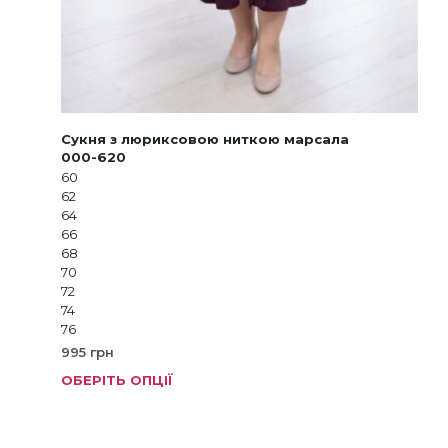
Сукня з люриксовою ниткою марсала
000-620
60
62
64
66
68
70
72
74
76
995
грн
ОБЕРІТЬ ОПЦІЇ
Цей
тов
має
кіль