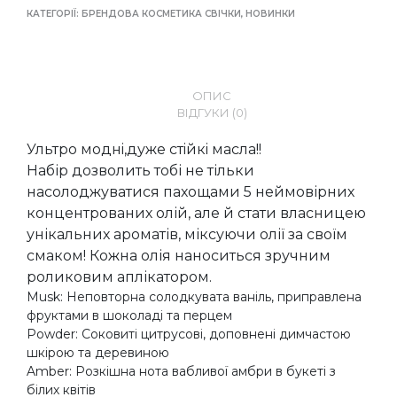
КАТЕГОРІЇ:
БРЕНДОВА КОСМЕТИКА СВІЧКИ
,
НОВИНКИ
ОПИС
ВІДГУКИ (0)
Ультро моднi,дуже стiйкi масла!!
Набір дозволить тобі не тільки
насолоджуватися пахощами 5 неймовірних
концентрованих олій, але й стати власницею
унікальних ароматів, міксуючи олії за своїм
смаком! Кожна олія наноситься зручним
роликовим аплікатором.
Musk: Неповторна солодкувата ваніль, приправлена
фруктами в шоколаді та перцем
Powder: Соковиті цитрусові, доповнені димчастою
шкірою та деревиною
Amber: Розкішна нота вабливої амбри в букеті з
білих квітів