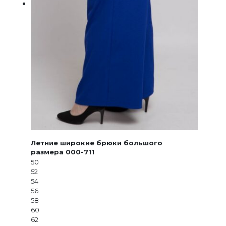
Летние широкие брюки большого
размера 000-711
50
52
54
56
58
60
62