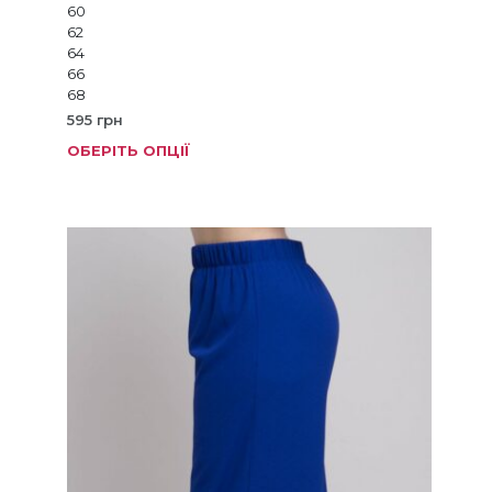
60
62
64
66
68
595
грн
ОБЕРІТЬ ОПЦІЇ
Цей
товар
має
кілька
варіанті
Параме
можна
вибрат
на
сторінц
товару