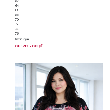
62
64
66
68
70
72
74
76
1850
грн
ОБЕРІТЬ ОПЦІЇ
Цей
товар
має
кілька
варіанті
Параме
можна
вибрат
на
сторінц
товару