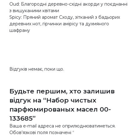
Oud: Благородні деревно-східні акорди у поєднанні
з вишуканими квітами
Spicy: Пряний аромат Сходу, зітканий з бадьорих
деревних нот, гірчинки амірісу та духмяного
шафрану
Відгуків немає, поки що.
Будьте першим, хто залишив
відгук на “Набор чистых
парфюмированых масел 00-
133685”
Ваша e-mail адреса не оприлюднюватиметься.
Обов’язкові поля позначені
*