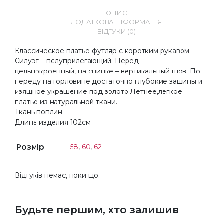
ОПИС
ДОДАТКОВА ІНФОРМАЦІЯ
ВІДГУКИ (0)
Классическое платье-футляр с коротким рукавом.
Силуэт – полуприлегающий. Перед –
цельнокроенный, на спинке – вертикальный шов. По
переду на горловине достаточно глубокие защипы и
изящное украшение под золото.Летнее,легкое
платье из натуральной ткани.
Ткань поплин.
Длина изделия 102см
Розмір
58
,
60
,
62
Відгуків немає, поки що.
Будьте першим, хто залишив