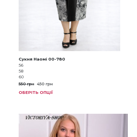
Сукня Наомі 00-780
56
58
60
Оригінальна
Поточна
550
грн
450
грн
ціна:
ціна:
ОБЕРІТЬ ОПЦІЇ
Цей
550 грн.
450 грн.
товар
має
кілька
варіанті
Параме
можна