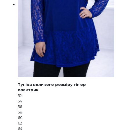
Туніка великого розміру гіпюр
електрик
52
54
56
58
60
62
64