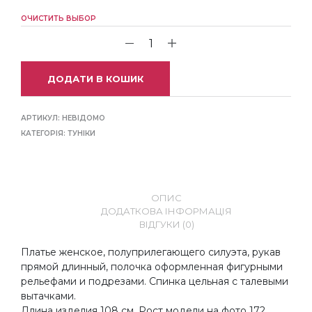
ОЧИСТИТЬ ВЫБОР
ДОДАТИ В КОШИК
АРТИКУЛ:
НЕВІДОМО
КАТЕГОРІЯ:
ТУНІКИ
ОПИС
ДОДАТКОВА ІНФОРМАЦІЯ
ВІДГУКИ (0)
Платье женское, полуприлегающего силуэта, рукав
прямой длинный, полочка оформленная фигурными
рельефами и подрезами. Спинка цельная с талевыми
вытачками.
Длина изделия 108 см. Рост модели на фото 172