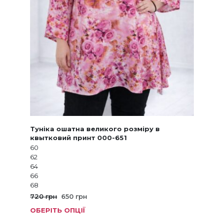
Туніка ошатна великого розміру в
квытковий принт 000-651
60
62
64
66
68
Оригінальна
Поточна
720
грн
650
грн
ціна:
ціна:
ОБЕРІТЬ ОПЦІЇ
Цей
720 грн.
650 грн.
товар