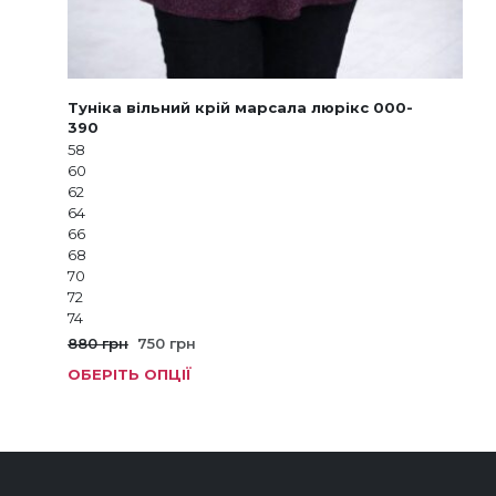
Туніка вільний крій марсала люрікс 000-
390
58
60
62
64
66
68
70
72
74
Оригінальна
Поточна
880
грн
750
грн
ціна:
ціна:
ОБЕРІТЬ ОПЦІЇ
Цей
880 грн.
750 грн.
тов
має
кіль
варі
Пар