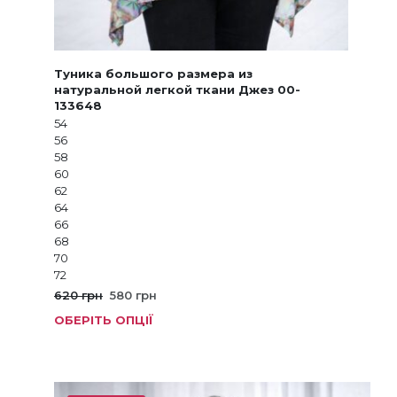
Туника большого размера из
натуральной легкой ткани Джез 00-
133648
54
56
58
60
62
64
66
68
70
72
Оригінальна
Поточна
620
грн
580
грн
ціна:
ціна:
ОБЕРІТЬ ОПЦІЇ
Цей
620 грн.
580 грн.
товар
має
кілька
варіанті