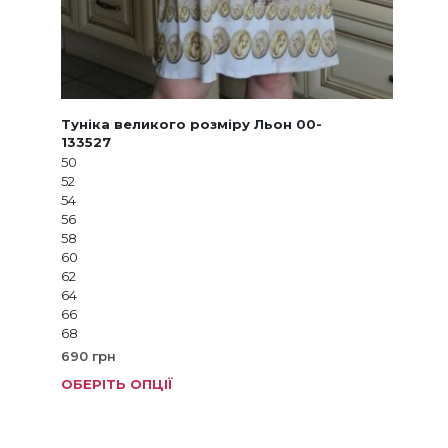
Туніка великого розміру Льон 00-
133527
50
52
54
56
58
60
62
64
66
68
690
грн
ОБЕРІТЬ ОПЦІЇ
Цей
товар
має