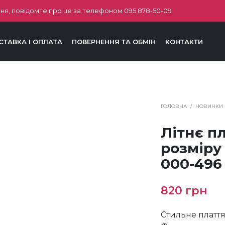
ня, повідомте про це за телефоном
095 878-50-09
СТАВКА І ОПЛАТА
ПОВЕРНЕННЯ ТА ОБМІН
КОНТАКТИ
ГОЛОВНА
/
НОВИНКИ
Літнє п
розміру
000-496
820
грн
Стильне плаття