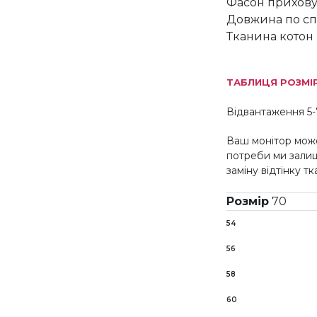
Фасон прихову
Довжина по сп
Тканина котон
ТАБЛИЦЯ РОЗМІ
Відвантаження 5-
Ваш монітор може
потреби ми зали
заміну відтінку т
Розмір
70
54
56
58
60