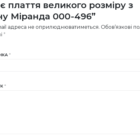
нє плаття великого розміру з
ну Міранда 000-496”
ail адреса не оприлюднюватиметься.
Обов’язкові п
ні
*
ІНКА
*
УК
*