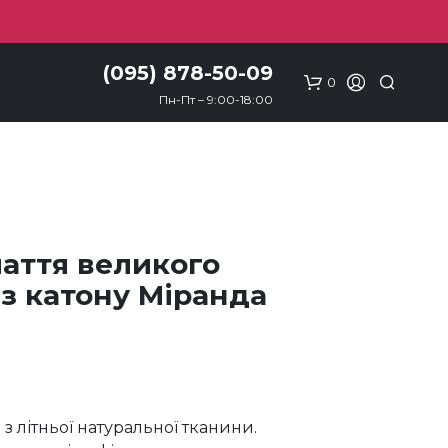
(095) 878-50-09
0
Пн-Пт – 9:00-18:00
лаття великого
 з катону Міранда
 з літньої натуральної тканини.