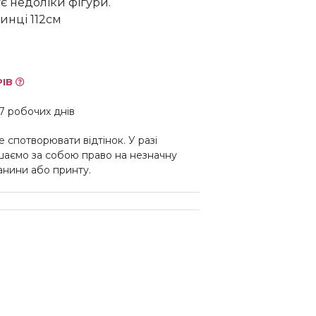
є недоліки фігури.
инці 112см
РІВ
7 робочих днів
 спотворювати відтінок. У разі
шаємо за собою право на незначну
канини або принту.