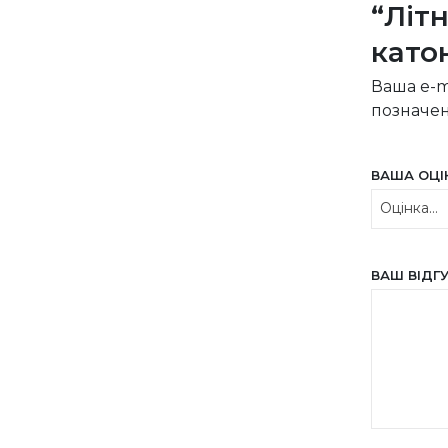
“Літ
като
Ваша e-m
позначе
ВАША ОЦ
ВАШ ВІДГ