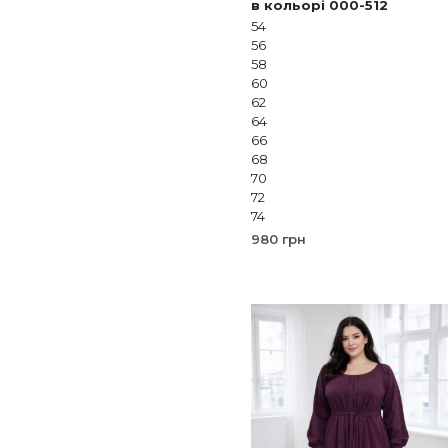
в кольорі 000-512
54
56
58
60
62
64
66
68
70
72
74
980
грн
ОБЕРІТЬ ОПЦІЇ
Цей
товар
має
кілька
варіантів.
Параметр
можна
вибрати