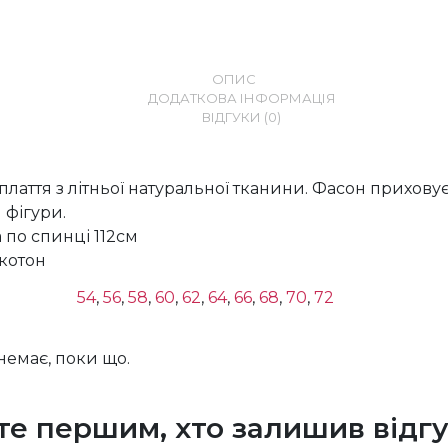
ОПИС
ДОДАТКОВА ІНФОРМАЦІЯ
ВІДГУКИ (0)
плаття з літньої натуральної тканини. Фасон прихову
 фігури.
по спинці 112см
котон
54
,
56
,
58
,
60
,
62
,
64
,
66
,
68
,
70
,
72
 немає, поки що.
те першим, хто залишив відгу