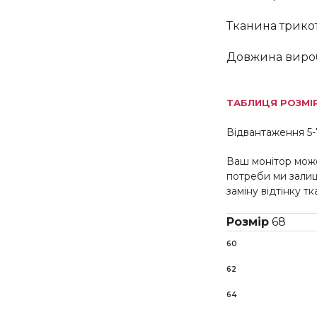
Тканина трико
Довжина вироб
ТАБЛИЦЯ РОЗМІ
Відвантаження 5-
Ваш монітор може
потреби ми зали
заміну відтінку т
Розмір
68
60
62
64