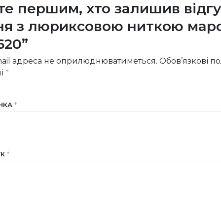
те першим, хто залишив відгу
ня з люриксовою ниткою мар
620”
ail адреса не оприлюднюватиметься.
Обов’язкові п
ні
*
ІНКА
*
УК
*