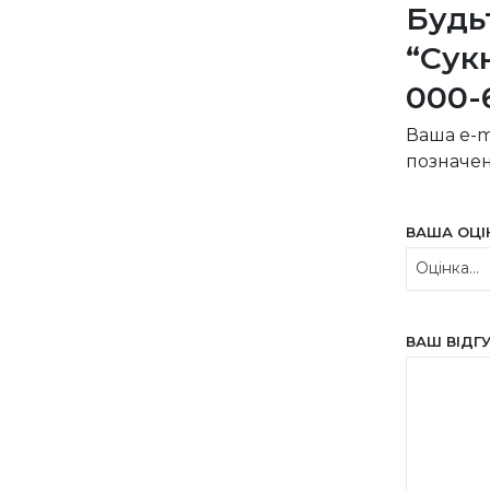
Будь
“Сук
000-
Ваша e-m
позначе
ВАША ОЦ
ВАШ ВІДГ