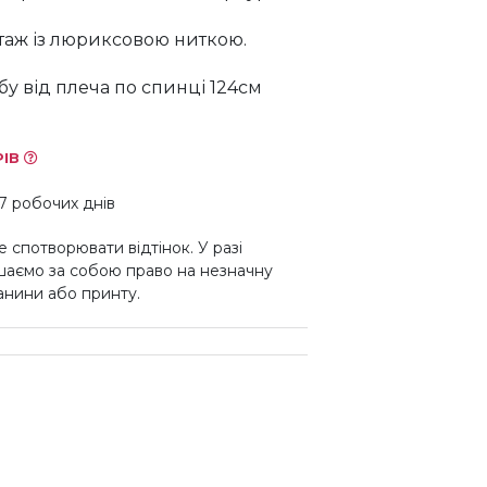
таж із люриксовою ниткою.
у від плеча по спинці 124см
РІВ
7 робочих днів
 спотворювати відтінок. У разі
шаємо за собою право на незначну
канини або принту.