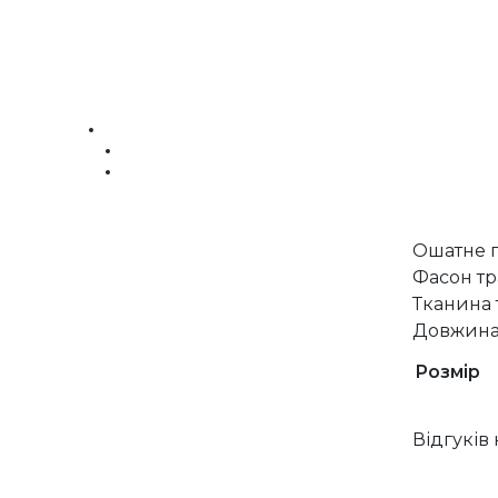
Ошатне п
Фасон тр
Тканина 
Довжина 
Розмір
Відгуків