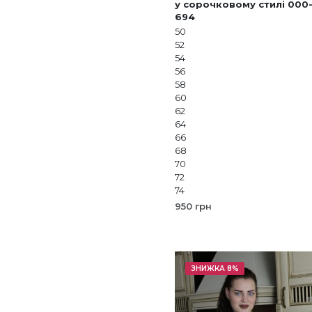
у сорочковому стилі 000
694
50
52
54
56
58
60
62
64
66
68
70
72
74
950
грн
ОБЕРІТЬ ОПЦІЇ
Цей
товар
має
ЗНИЖКА 8%
кілька
варіантів.
Параметр