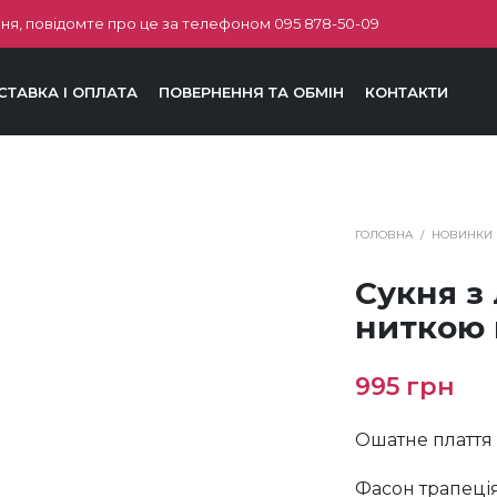
ня, повідомте про це за телефоном
095 878-50-09
СТАВКА І ОПЛАТА
ПОВЕРНЕННЯ ТА ОБМІН
КОНТАКТИ
ГОЛОВНА
/
НОВИНКИ
Сукня з
ниткою 
995
грн
Ошатне плаття 
Фасон трапеція