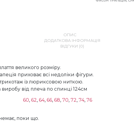
ФАСОН ТРАПЕЦІЯ
,
СУ
ОПИС
ДОДАТКОВА ІНФОРМАЦІЯ
ВІДГУКИ (0)
лаття великого розміру.
апеція приховає всі недоліки фігури.
трикотаж із люриксовою ниткою.
виробу від плеча по спинці 124см
60
,
62
,
64
,
66
,
68
,
70
,
72
,
74
,
76
 немає, поки що.