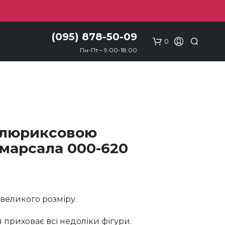
(095) 878-50-09
0
Пн-Пт – 9:00-18:00
 люриксовою
марсала 000-620
великого розміру.
 приховає всі недоліки фігури.