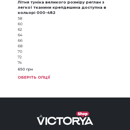
Літня туніка великого розміру реглан з
легкої тканини крепдешина доступна в
кольорі 000-482
58
60
62
64
66
68
70
72
74
650
грн
ОБЕРІТЬ ОПЦІЇ
Цей
тов
має
кіль
варі
Пар
мож
виб
на