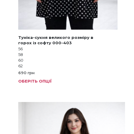
Туніка-сукня великого розміру в
горох із софту 000-403
56
58
60
62
690
грн
ОБЕРІТЬ ОПЦІЇ
Цей
товар
має
кілька
варіанті
Параме
можна
вибрат
на