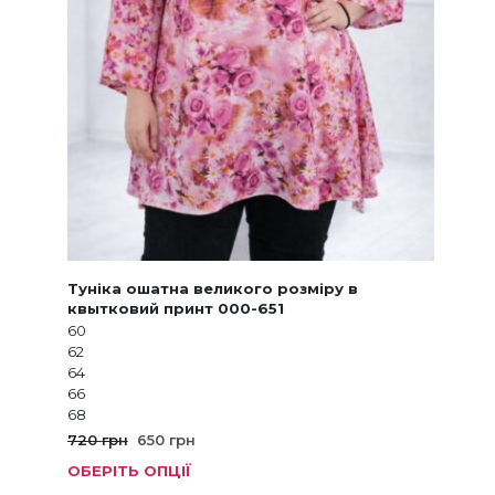
Туніка ошатна великого розміру в
квытковий принт 000-651
60
62
64
66
68
Оригінальна
Поточна
720
грн
650
грн
ціна:
ціна:
ОБЕРІТЬ ОПЦІЇ
Цей
720 грн.
650 грн.