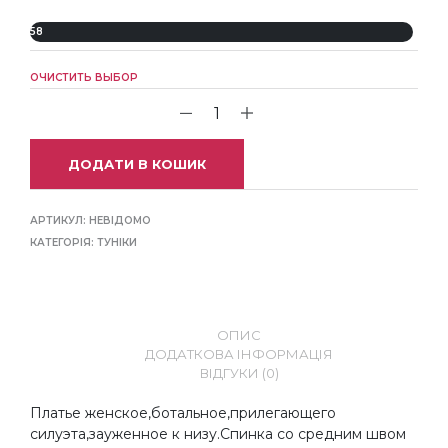
58
ОЧИСТИТЬ ВЫБОР
ДОДАТИ В КОШИК
АРТИКУЛ:
НЕВІДОМО
КАТЕГОРІЯ:
ТУНІКИ
ОПИС
ДОДАТКОВА ІНФОРМАЦІЯ
ВІДГУКИ (0)
Платье женское,ботальное,прилегающего
силуэта,зауженное к низу.Спинка со средним швом