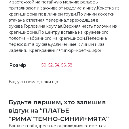
и застежкой на потайную молнию,рельефы
приталивают и зауживают изделие к низу.Кокетка из
креп-шифона под линией груди.По линии кокетки
втачана отлетная пелерина,переходящая в
рукава.Горловина круглая.Верхняя часть полочки из
креп-шифона.По центру вставка из кружевного
полотна набранного на креп-шифон.Пелерина
переходит в рукава,удлиненные к линии низа
изделия.
Креп-дайвинг+гипюр+креп-шифон
Розмір
50
,
52
,
54
,
56
,
58
Відгуків немає, поки що.
Будьте першим, хто залишив
відгук на “ПЛАТЬЕ
“РИМА”ТЕМНО-СИНИЙ+МЯТА”
Ваша e-mail адреса не оприлюднюватиметься.