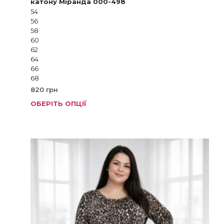
катону Міранда 000-498
54
56
58
60
62
64
66
68
820
грн
ОБЕРІТЬ ОПЦІЇ
Цей
товар
має
кілька
варіанті
Параме
можна
вибрат
на
сторінц
товару