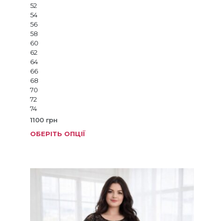
52
54
56
58
60
62
64
66
68
70
72
74
1100
грн
ОБЕРІТЬ ОПЦІЇ
Цей
товар
має
кілька
варіанті
Параме
можна
вибрат
на