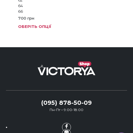
62
64
66
700
грн
ОБЕРІТЬ ОПЦІЇ
Цей
тов
має
кіль
варі
Пар
мож
виб
на
стор
тов
(095) 878-50-09
Пн-Пт – 9:00-18:00