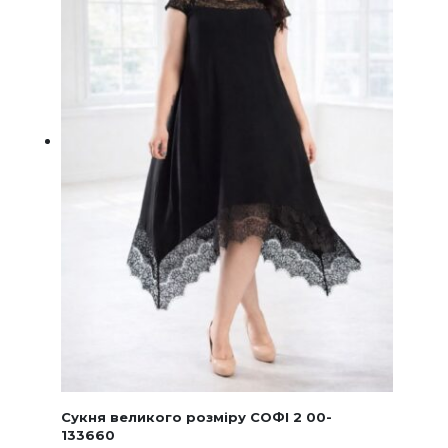
сторінц
товару
Сукня великого розміру СОФІ 2 00-
133660