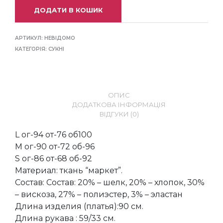
ДОДАТИ В КОШИК
АРТИКУЛ:
НЕВІДОМО
КАТЕГОРІЯ:
СУКНІ
ОПИС
ДОДАТКОВА ІНФОРМАЦІЯ
ВІДГУКИ (0)
L ог-94 от-76 об100
M ог-90 от-72 об-96
S ог-86 от-68 об-92
Материал: ткань “маркет”.
Состав: Состав: 20% – шелк, 20% – хлопок, 30%
– вискоза, 27% – полиэстер, 3% – эластан
Длина изделия (платья):90 см.
Длина рукава : 59/33 см.