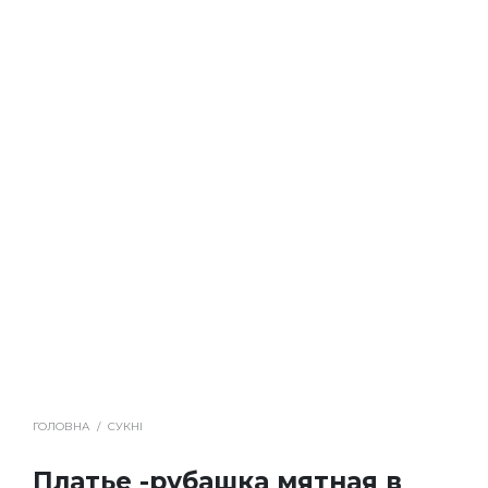
ГОЛОВНА
/
СУКНІ
Платье -рубашка мятная в