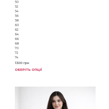
50
52
54
56
58
60
62
64
66
68
70
72
74
1300
грн
ОБЕРІТЬ ОПЦІЇ
Цей
товар
має
кілька
варіанті
Параме
можна
вибрат