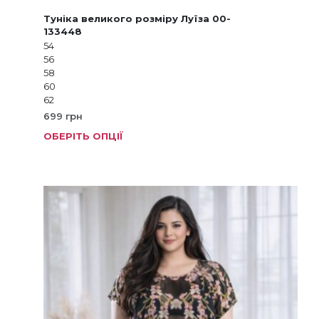
Туніка великого розміру Луїза 00-
133448
54
56
58
60
62
699
грн
ОБЕРІТЬ ОПЦІЇ
Цей
товар
має
кілька
варіанті
Параме
можна
вибрат
на
сторінц
товару