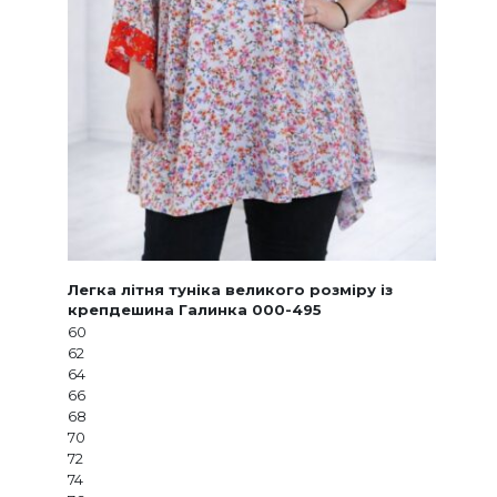
Легка літня туніка великого розміру із
крепдешина Галинка 000-495
60
62
64
66
68
70
72
74