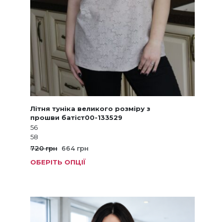
Літня туніка великого розміру з
прошви батіст00-133529
56
58
Оригінальна
Поточна
720
грн
664
грн
ціна:
ціна:
ОБЕРІТЬ ОПЦІЇ
Цей
720 грн.
664 грн.
товар
має
кілька
варіанті
Параме