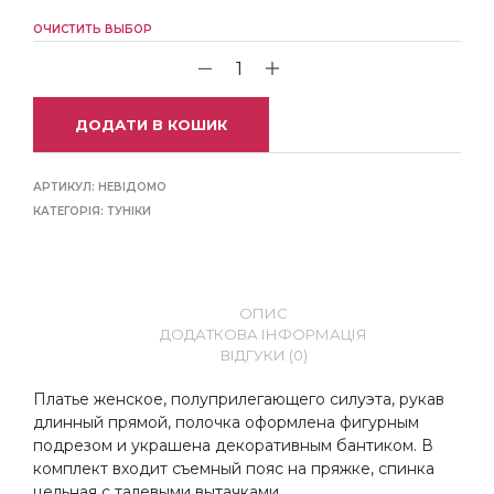
ОЧИСТИТЬ ВЫБОР
ДОДАТИ В КОШИК
АРТИКУЛ:
НЕВІДОМО
КАТЕГОРІЯ:
ТУНІКИ
ОПИС
ДОДАТКОВА ІНФОРМАЦІЯ
ВІДГУКИ (0)
Платье женское, полуприлегающего силуэта, рукав
длинный прямой, полочка оформлена фигурным
подрезом и украшена декоративным бантиком. В
комплект входит съемный пояс на пряжке, спинка
цельная с талевыми вытачками.