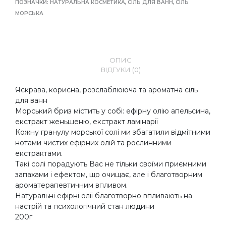
ПОЗНАЧКИ:
НАТУРАЛЬНА КОСМЕТИКА
,
СІЛЬ ДЛЯ ВАНН
,
СІЛЬ
МОРСЬКА
ОПИС
ВІДГУКИ (0)
Яскрава, корисна, розслаблююча та ароматна сіль
для ванн
Морський бриз містить у собі: ефірну олію апельсина,
екстракт женьшеню, екстракт ламінарії
Кожну гранулу морської солі ми збагатили відмітними
нотами чистих ефірних олій та рослинними
екстрактами.
Такі солі порадують Вас не тільки своїми приємними
запахами і ефектом, що очищає, але і благотворним
ароматерапевтичним впливом.
Натуральні ефірні олії благотворно впливають на
настрій та психологічний стан людини
200г