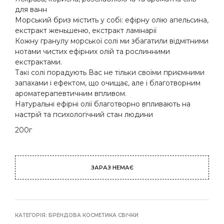
для ванн
Морський бриз містить у собі: ефірну олію апельсина,
екстракт женьшеню, екстракт ламінарії
Кожну гранулу морської солі ми збагатили відмітними
нотами чистих ефірних олій та рослинними
екстрактами.
Такі солі порадують Вас не тільки своїми приємними
запахами і ефектом, що очищає, але і благотворним
ароматерапевтичним впливом.
Натуральні ефірні олії благотворно впливають на
настрій та психологічний стан людини
200г
ЗАРАЗ НЕМАЄ
КАТЕГОРІЯ:
БРЕНДОВА КОСМЕТИКА СВІЧКИ