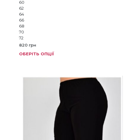
60
62
64
66
68
70
72
820
грн
ОБЕРІТЬ ОПЦІЇ
Цей
товар
має
кілька
варіанті
Параме
можна
вибрат
на
сторінц
товару