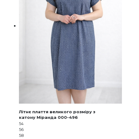
Літнє плаття великого розміру з
катону Міранда 000-496
54
56
58