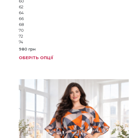
60
62
64
66
68
70
72
74
980
грн
ОБЕРІТЬ ОПЦІЇ
Цей
товар
має
кілька
варіанті
Параме
можна
вибрат
на
сторінц
товару