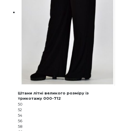
Штани літні великого розміру із
трикотажу 000-712
50
52
54
56
58