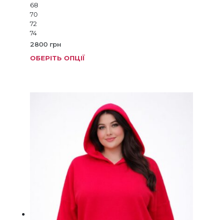
68
70
72
74
2800
грн
ОБЕРІТЬ ОПЦІЇ
Цей
товар
має
кілька
варіанті
Параме
можна
вибрат
на
сторінц
товару