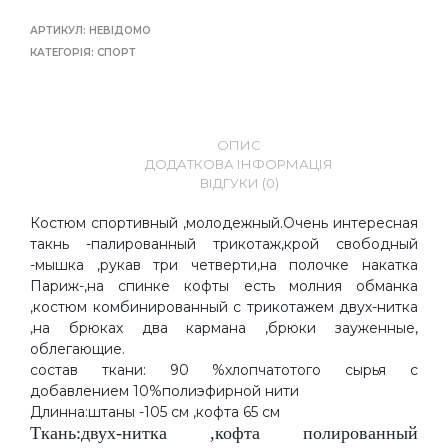
АРТИКУЛ:
НЕВІДОМО
КАТЕГОРІЯ:
СПОРТ
ОПИС
ДОДАТКОВА ІНФОРМАЦІЯ
ВІДГУКИ (0)
Костюм спортивный ,молодежный.Очень интересная
такнь -палированный трикотаж,крой свободный
-мышка ,рукав три четверти,на полочке накатка
Париж-,на спинке кофты есть молния обманка
,костюм комбинированный с трикотажем двух-нитка
,на брюках два кармана ,брюки зауженные,
облегающие.
состав ткани: 90 %хлопчатотого сырья с
добавлением 10%полиэфирной нити
Длинна:штаны -105 см ,кофта 65 см
Ткань:двух-нитка ,кофта полированный