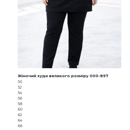
Жіночий худи великого розміру 000-897
50
52
54
56
58
60
62
64
66