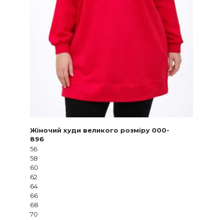
Жіночий худи великого розміру 000-
896
56
58
60
62
64
66
68
70