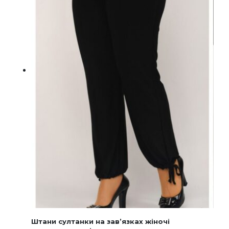
товару
Штани султанки на зав’язках жіночі