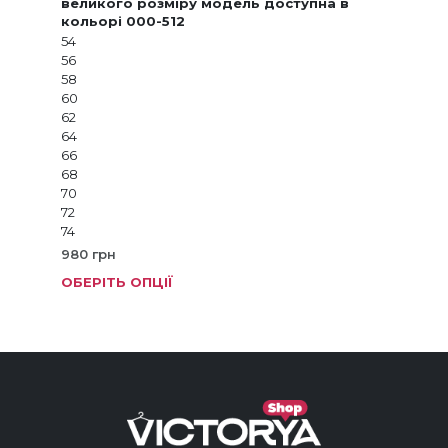
великого розміру модель доступна в
кольорі 000-512
54
56
58
60
62
64
66
68
70
72
74
980
грн
ОБЕРІТЬ ОПЦІЇ
Цей
тов
має
кіль
варі
Пар
мож
виб