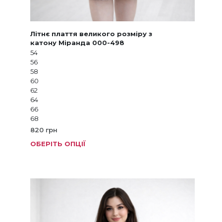
Літнє плаття великого розміру з
катону Міранда 000-498
54
56
58
60
62
64
66
68
820
грн
ОБЕРІТЬ ОПЦІЇ
Цей
товар
має
кілька
варіанті
Параме
можна
вибрат