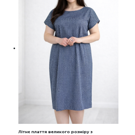
на
сторінц
товару
Літнє плаття великого розміру з