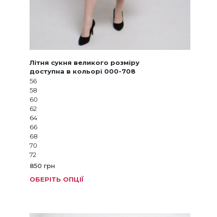
Літня сукня великого розміру
доступна в кольорі 000-708
56
58
60
62
64
66
68
70
72
850
грн
ОБЕРІТЬ ОПЦІЇ
Цей
товар
має
кілька