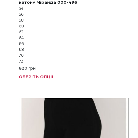
катону Міранда 000-496
54
56
58
60
62
64
66
68
70
72
820
грн
ОБЕРІТЬ ОПЦІЇ
Цей
товар
має
кілька
варіанті
Параме
можна
вибрат
на
сторінц