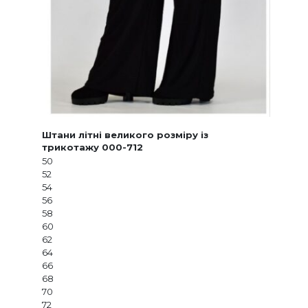
Штани літні великого розміру із
трикотажу 000-712
50
52
54
56
58
60
62
64
66
68
70
72