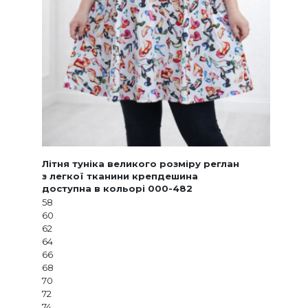
Літня туніка великого розміру реглан
з легкої тканини крепдешина
доступна в кольорі 000-482
58
60
62
64
66
68
70
72
74