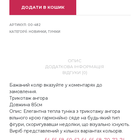
ДОДАТИ В КОШИК
АРТИКУЛ:
00-482
КАТЕГОРІЇ:
НОВИНКИ
,
ТУНІКИ
ОПИС
ДОДАТКОВА ІНФОРМАЦІЯ
ВІДГУКИ (0)
Бажаний колір вказуйте у коментарях до
замовлення.
Трикотаж ангора
Довжина 85см
Опис: Елегантна тепла туніка з трикотажу ангора
вільного крою гармонійно сяде на будь-який тип
фігури, скоригувавши недоліки, що візуально існують.
Виріб представлений у кількох варіантах кольорів.
54
,
56
,
58
,
60
,
62
,
64
,
66
,
68
,
70
,
72
,
74
,