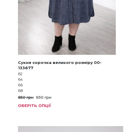
Сукня сорочка великого розміру 00-
133677
62
64
66
68
Оригінальна
Поточна
850
грн
650
грн
ціна:
ціна:
ОБЕРІТЬ ОПЦІЇ
Цей
850 грн.
650 грн.
товар
має
кілька
варіанті