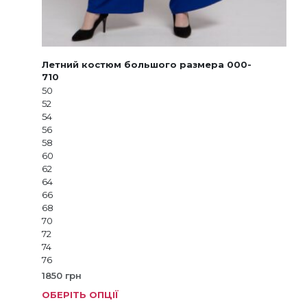
Летний костюм большого размера 000-
710
50
52
54
56
58
60
62
64
66
68
70
72
74
76
1850
грн
ОБЕРІТЬ ОПЦІЇ
Цей