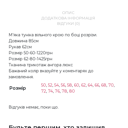
ОПИС
ДОДАТКОВА ІНФОРМАЦІЯ
ВІДГУКИ (0)
М’яка туніка вільного крою по боці розрізи.
Довжина 85см
Рукав 62см
Розмір 50-60-1220грн
Розмір 62-80-1425грн
Тканина трикотаж ангора люкс
Бажаний колір вказуйте у коментарях до
замовлення.
50
,
52
,
54
,
56
,
58
,
60
,
62
,
64
,
66
,
68
,
70
,
Розмір
72
,
74
,
76
,
78
,
80
Відгуків немає, поки що.
Будьте першим, хто залишив