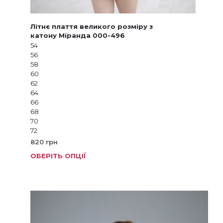
Літнє плаття великого розміру з
катону Міранда 000-496
54
56
58
60
62
64
66
68
70
72
820
грн
ОБЕРІТЬ ОПЦІЇ
Цей
товар
має
кілька
варіанті
Параме
можна