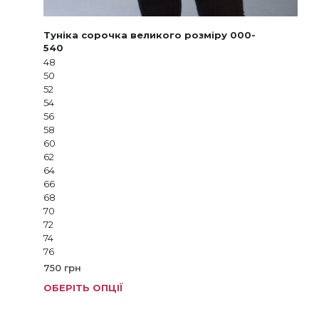
Туніка сорочка великого розміру 000-
540
48
50
52
54
56
58
60
62
64
66
68
70
72
74
76
750
грн
ОБЕРІТЬ ОПЦІЇ
Цей
тов
має