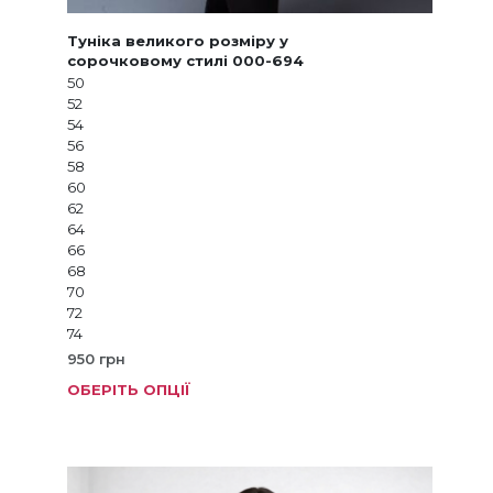
Туніка великого розміру у
сорочковому стилі 000-694
50
52
54
56
58
60
62
64
66
68
70
72
74
950
грн
ОБЕРІТЬ ОПЦІЇ
Цей
товар
має
кілька
варіанті