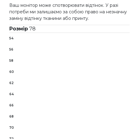
Ваш монітор може спотворювати відтінок. У разі
потреби ми залишаємо за собою право на незначну
заміну відтінку тканини або принту.
Розмір
78
54
56
58
60
62
64
66
68
70
72