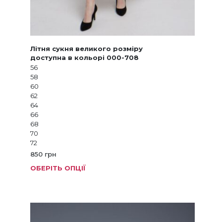
Літня сукня великого розміру
доступна в кольорі 000-708
56
58
60
62
64
66
68
70
72
850
грн
ОБЕРІТЬ ОПЦІЇ
Цей
товар
має
кілька
варіанті
Параме