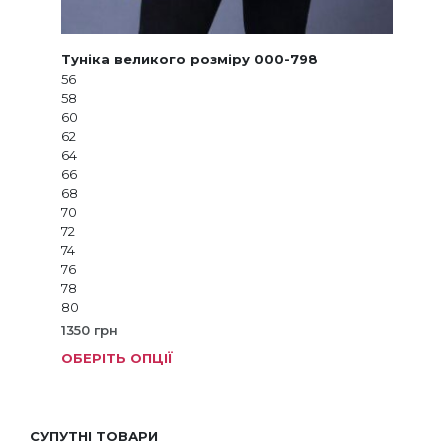
Туніка великого розміру 000-798
56
58
60
62
64
66
68
70
72
74
76
78
80
1350
грн
ОБЕРІТЬ ОПЦІЇ
Цей
товар
має
кілька
СУПУТНІ ТОВАРИ
варіанті