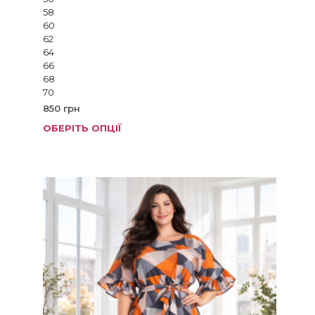
58
60
62
64
66
68
70
850
грн
ОБЕРІТЬ ОПЦІЇ
Цей
товар
має
кілька
варіанті
Параме
можна
вибрат
на
сторінц
товару