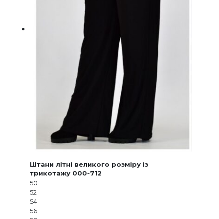
Штани літні великого розміру із
трикотажу 000-712
50
52
54
56