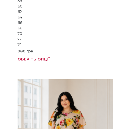
58
60
62
64
66
68
70
72
74
980
грн
ОБЕРІТЬ ОПЦІЇ
Цей
товар
має
кілька
варіанті
Параме
можна
вибрат
на
сторінц
товару