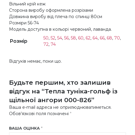
Вільний крій кеж
Сторона виробу оформлена розрізами
Довжина виробу від плеча по спинці 80см
Розміри 56-74
Модель доступна в кольорі червоний, лаванда.
50
,
52
,
54
,
56
,
58
,
60
,
62
,
64
,
66
,
68
,
70
,
Розмір
72
,
74
Відгуків немає, поки що.
Будьте першим, хто залишив
відгук на “Тепла туніка-гольф із
щільної ангори 000-826”
Ваша e-mail адреса не оприлюднюватиметься.
Обов’язкові поля позначені
*
ВАША ОЦІНКА
*