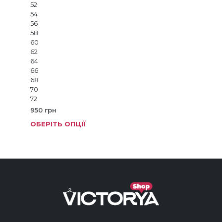
52
54
56
58
60
62
64
66
68
70
72
950
грн
ОБЕРІТЬ ОПЦІЇ
Цей
тов
має
кіль
варі
Пар
мож
виб
на
стор