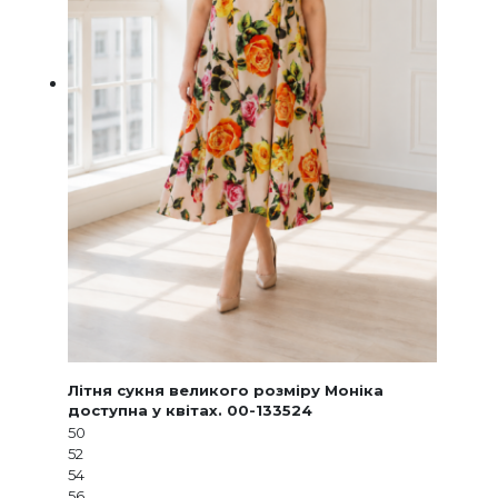
Літня сукня великого розміру Моніка
доступна у квітах. 00-133524
50
52
54
56