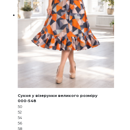
Сукня у візерунки великого розміру
000-548
50
52
54
56
58