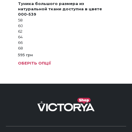
Туника большого размера из
натуральной ткани доступна в цвете
000-539
58
60
62
64
66
68
595
грн
ОБЕРІТЬ ОПЦІЇ
Цей
тов
має
кіль
варі
Пар
мож
виб
на
стор
тов