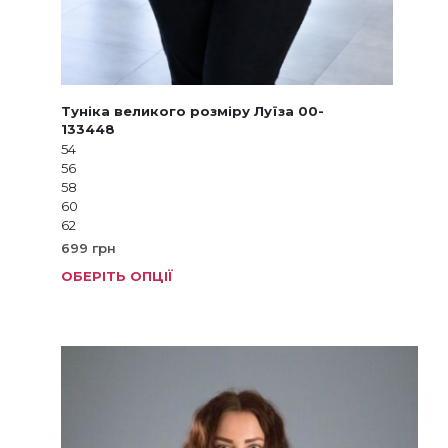
Туніка великого розміру Луїза 00-
133448
54
56
58
60
62
699
грн
ОБЕРІТЬ ОПЦІЇ
Цей
товар
має
кілька
варіанті
Параме
можна
вибрат
на