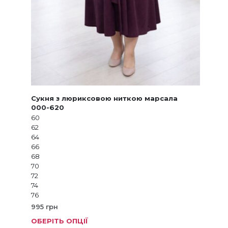
Сукня з люриксовою ниткою марсала
000-620
60
62
64
66
68
70
72
74
76
995
грн
ОБЕРІТЬ ОПЦІЇ
Цей