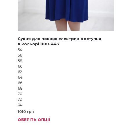
Сукня для повних електрик доступна
в кольорі 000-443
54
56
58
60
62
64
66
68
70
72
74
1010
грн
ОБЕРІТЬ ОПЦІЇ
Цей
товар