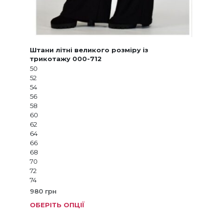
Штани літні великого розміру із
трикотажу 000-712
50
52
54
56
58
60
62
64
66
68
70
72
74
980
грн
ОБЕРІТЬ ОПЦІЇ
Цей
товар