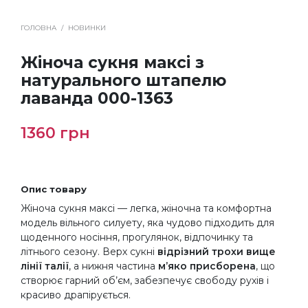
ГОЛОВНА
/
НОВИНКИ
Жіноча сукня максі з
натурального штапелю
лаванда 000-1363
1360
грн
Опис товару
Жіноча сукня максі — легка, жіночна та комфортна
модель вільного силуету, яка чудово підходить для
щоденного носіння, прогулянок, відпочинку та
літнього сезону. Верх сукні
відрізний трохи вище
лінії талії
, а нижня частина
м’яко присборена
, що
створює гарний об’єм, забезпечує свободу рухів і
красиво драпірується.