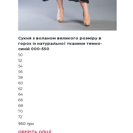
Сукня з воланом великого розміру в
горох із натуральної тканини темно-
синій 000-550
50
52
54
56
58
60
62
64
66
68
70
72
950
грн
ОБЕРІТЬ ОПЦІЇ
Цей