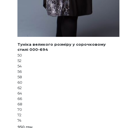
Туніка великого розміру у сорочковому
стилі 000-694
50
52
54
56
58
60
62
64
66
68
70
72
74
950
грн