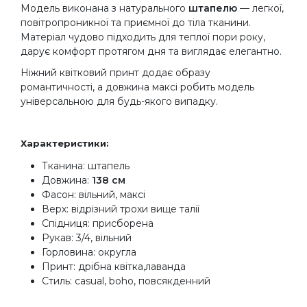
Модель виконана з натурального
штапелю
— легкої,
повітропроникної та приємної до тіла тканини.
Матеріал чудово підходить для теплої пори року,
дарує комфорт протягом дня та виглядає елегантно.
Ніжний квітковий принт додає образу
романтичності, а довжина максі робить модель
універсальною для будь-якого випадку.
Характеристики:
Тканина: штапель
Довжина:
138 см
Фасон: вільний, максі
Верх: відрізний трохи вище талії
Спідниця: присборена
Рукав: 3/4, вільний
Горловина: округла
Принт: дрібна квітка,лаванда
Стиль: casual, boho, повсякденний