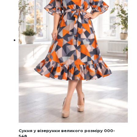
товару
Сукня у візерунки великого розміру 000-
548