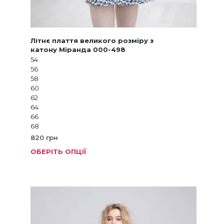
Літнє плаття великого розміру з
катону Міранда 000-498
54
56
58
60
62
64
66
68
820
грн
ОБЕРІТЬ ОПЦІЇ
Цей
товар
має
кілька
варіанті
Параме
можна