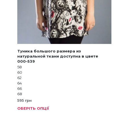
Туника большого размера из
натуральной ткани доступна в цвете
000-539
58
60
62
64
66
68
595
грн
ОБЕРІТЬ ОПЦІЇ
Цей
товар
має
кілька