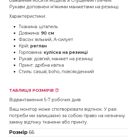
бажанням носити модель зі спущеним плечем.
Рукави доповнені м’якими манжетами на резинці.
Характеристики:
Тканина: штапель
Довжина:
90 см
Фасон: вільний, А-силует
Крій:
реглан
Горловина:
куліска на резинці
Рукав: довгий, манжет на резинці
Принт: дрібна квітка
Стиль: casual, boho, повсякденний
ТАБЛИЦЯ РОЗМІРІВ
Відвантаження 5-7 робочих днів
Ваш монітор може спотворювати відтінок. У разі
потреби ми залишаємо за собою право на незначну
заміну відтінку тканини або принту.
Розмір
66