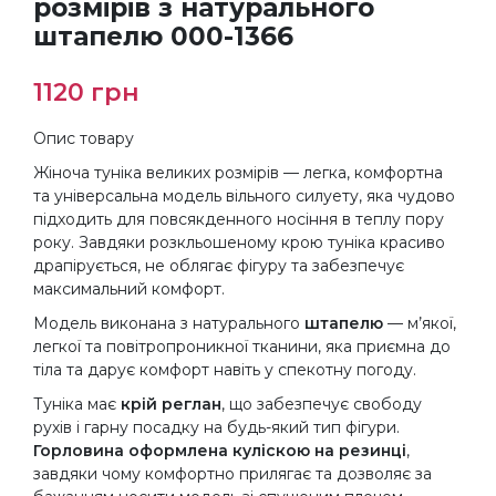
розмірів з натурального
штапелю 000-1366
1120
грн
Опис товару
Жіноча туніка великих розмірів — легка, комфортна
та універсальна модель вільного силуету, яка чудово
підходить для повсякденного носіння в теплу пору
року. Завдяки розкльошеному крою туніка красиво
драпірується, не облягає фігуру та забезпечує
максимальний комфорт.
Модель виконана з натурального
штапелю
— м’якої,
легкої та повітропроникної тканини, яка приємна до
тіла та дарує комфорт навіть у спекотну погоду.
Туніка має
крій реглан
, що забезпечує свободу
рухів і гарну посадку на будь-який тип фігури.
Горловина оформлена куліскою на резинці
,
завдяки чому комфортно прилягає та дозволяє за