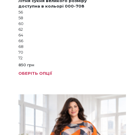
Літня сукня великого розміру
доступна в кольорі 000-708
56
58
60
62
64
66
68
70
72
850
грн
ОБЕРІТЬ ОПЦІЇ
Цей
товар
має
кілька
варіанті
Параме
можна
вибрат
на
сторінц