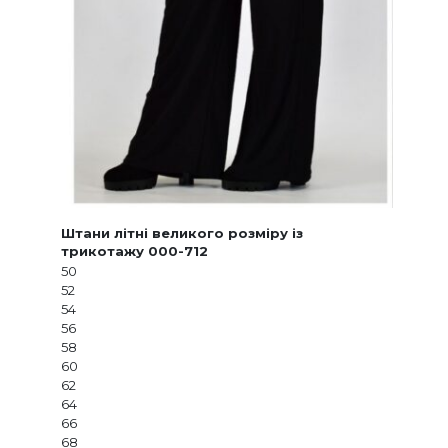
Штани літні великого розміру із
трикотажу 000-712
50
52
54
56
58
60
62
64
66
68