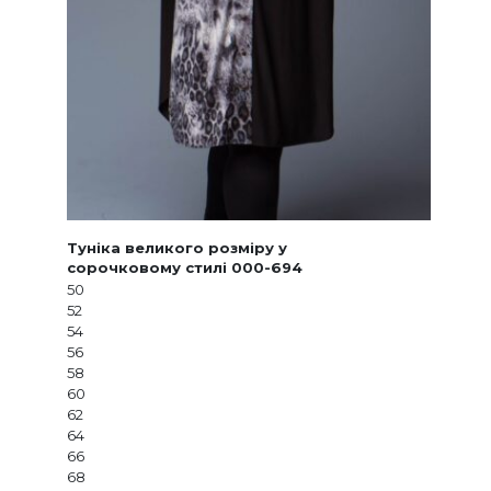
Туніка великого розміру у
сорочковому стилі 000-694
50
52
54
56
58
60
62
64
66
68