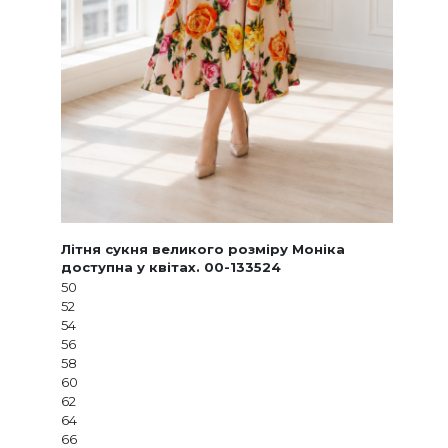
Літня сукня великого розміру Моніка
доступна у квітах. 00-133524
50
52
54
56
58
60
62
64
66