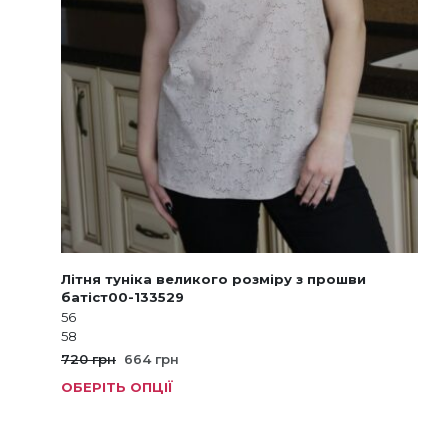
Літня туніка великого розміру з прошви
батіст00-133529
56
58
Оригінальна
Поточна
720
грн
664
грн
ціна:
ціна:
ОБЕРІТЬ ОПЦІЇ
Цей
720 грн.
664 грн.
тов
має