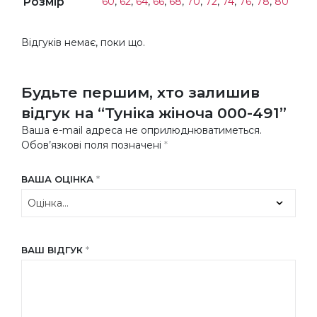
Розмір
60
,
62
,
64
,
66
,
68
,
70
,
72
,
74
,
76
,
78
,
80
Відгуків немає, поки що.
Будьте першим, хто залишив
відгук на “Туніка жіноча 000-491”
Ваша e-mail адреса не оприлюднюватиметься.
Обов’язкові поля позначені
*
ВАША ОЦІНКА
*
ВАШ ВІДГУК
*