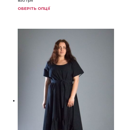
850
грн
ОБЕРІТЬ ОПЦІЇ
Цей
товар
має
кілька
варіанті
Параме
можна
вибрат
на
сторінц
товару