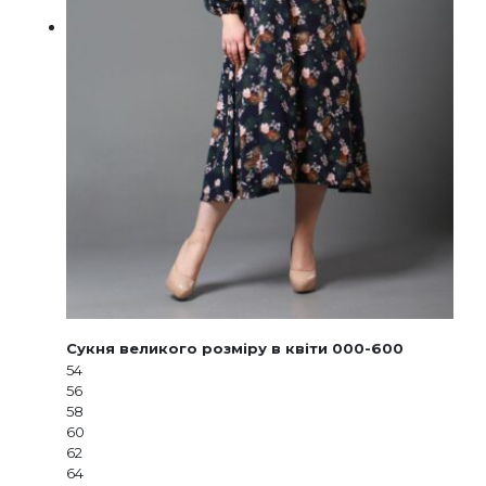
Сукня великого розміру в квіти 000-600
54
56
58
60
62
64