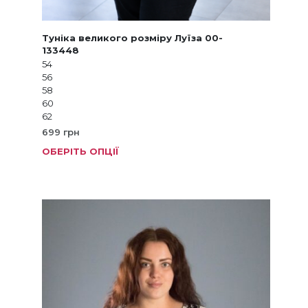
Туніка великого розміру Луїза 00-
133448
54
56
58
60
62
699
грн
ОБЕРІТЬ ОПЦІЇ
Цей
товар
має
кілька
варіанті
Параме
можна
вибрат
на
сторінц
товару