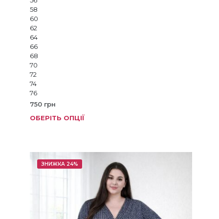
56
58
60
62
64
66
68
70
72
74
76
750
грн
ОБЕРІТЬ ОПЦІЇ
Цей
товар
має
кілька
варіанті
ЗНИЖКА 24%
Параме
можна
вибрат
на
сторінц