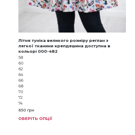
Літня туніка великого розміру реглан з
легкої тканини крепдешина доступна в
кольорі 000-482
58
60
62
64
66
68
70
72
74
650
грн
ОБЕРІТЬ ОПЦІЇ
Цей
тов
має