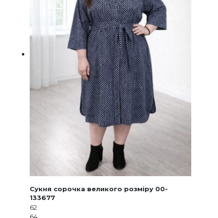
товару
Сукня сорочка великого розміру 00-
133677
62
64