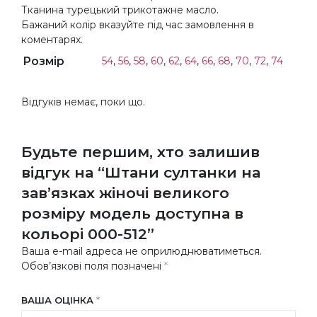
Тканина турецький трикотажне масло.
Бажаний колір вказуйте під час замовлення в
коментарях.
Розмір
54
,
56
,
58
,
60
,
62
,
64
,
66
,
68
,
70
,
72
,
74
Відгуків немає, поки що.
Будьте першим, хто залишив
відгук на “Штани султанки на
зав’язках жіночі великого
розміру модель доступна в
кольорі 000-512”
Ваша e-mail адреса не оприлюднюватиметься.
Обов’язкові поля позначені
*
ВАША ОЦІНКА
*