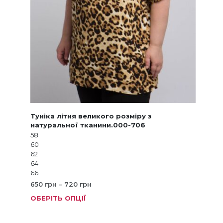
Туніка літня великого розміру з
натуральної тканини.000-706
58
60
62
64
66
Діапазон
650
грн
–
720
грн
цін:
ОБЕРІТЬ ОПЦІЇ
Цей
від
товар
650 грн
має
до