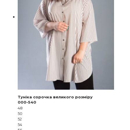
Туніка сорочка великого розміру
000-540
48
50
52
54