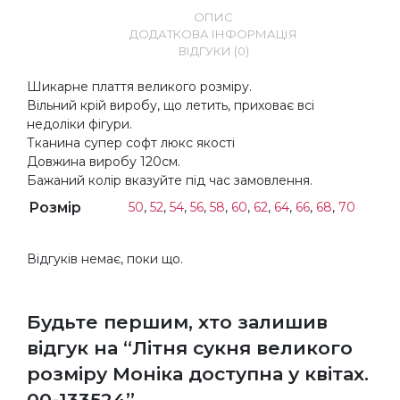
ОПИС
ДОДАТКОВА ІНФОРМАЦІЯ
ВІДГУКИ (0)
Шикарне плаття великого розміру.
Вільний крій виробу, що летить, приховає всі
недоліки фігури.
Тканина супер софт люкс якості
Довжина виробу 120см.
Бажаний колір вказуйте під час замовлення.
Розмір
50
,
52
,
54
,
56
,
58
,
60
,
62
,
64
,
66
,
68
,
70
Відгуків немає, поки що.
Будьте першим, хто залишив
відгук на “Літня сукня великого
розміру Моніка доступна у квітах.
00-133524”