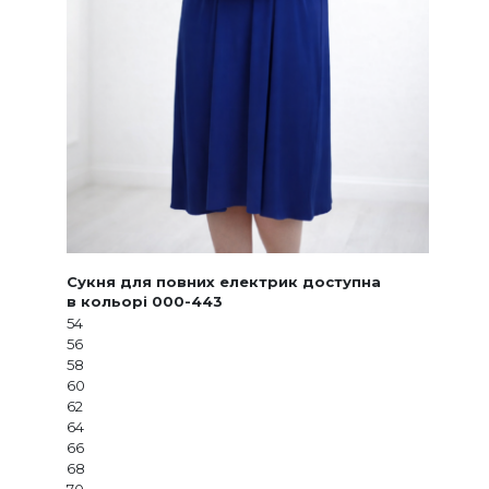
Сукня для повних електрик доступна
в кольорі 000-443
54
56
58
60
62
64
66
68