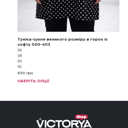
Туніка-сукня великого розміру в горох із
софту 000-403
56
58
60
62
690
грн
ОБЕРІТЬ ОПЦІЇ
Цей
тов
має
кіль
варі
Пар
мож
виб