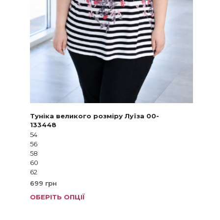
Туніка великого розміру Луїза 00-
133448
54
56
58
60
62
699
грн
ОБЕРІТЬ ОПЦІЇ
Цей
товар
має