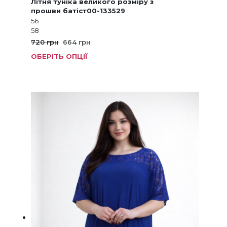
Літня туніка великого розміру з
прошви батіст00-133529
56
58
Оригінальна
Поточна
720
грн
664
грн
ціна:
ціна:
ОБЕРІТЬ ОПЦІЇ
Цей
720 грн.
664 грн.
товар
має
кілька
варіанті
Параме
можна
вибрат
на
сторінц
товару