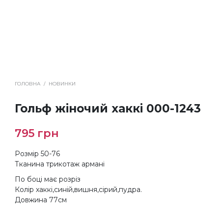
ГОЛОВНА
/
НОВИНКИ
Гольф жіночий хаккі 000-1243
795
грн
Розмір 50-76
Тканина трикотаж армані
По боці має розріз
Колір хаккі,синій,вишня,сірий,пудра.
Довжина 77см