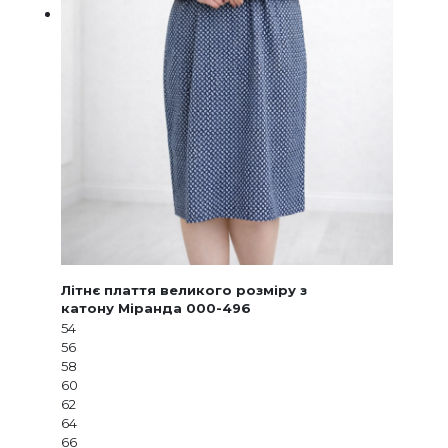
Літнє плаття великого розміру з
катону Міранда 000-496
54
56
58
60
62
64
66