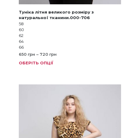
Туніка літня великого розміру з
натуральної тканини.000-706
58
60
62
64
66
Діапазон
650
грн
–
720
грн
цін:
ОБЕРІТЬ ОПЦІЇ
Цей
від
товар
650 грн
має
до
кілька
720 грн
варіанті
Параме
можна
вибрат
на
сторінц
товару