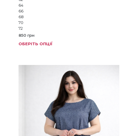
64
66
68
70
72
850
грн
ОБЕРІТЬ ОПЦІЇ
Цей
товар
має
кілька
варіанті
Параме
можна
вибрат
на
сторінц
товару