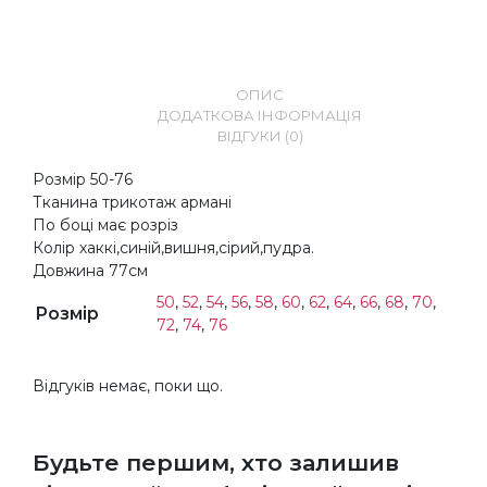
ОПИС
ДОДАТКОВА ІНФОРМАЦІЯ
ВІДГУКИ (0)
Розмір 50-76
Тканина трикотаж армані
По боці має розріз
Колір хаккі,синій,вишня,сірий,пудра.
Довжина 77см
50
,
52
,
54
,
56
,
58
,
60
,
62
,
64
,
66
,
68
,
70
,
Розмір
72
,
74
,
76
Відгуків немає, поки що.
Будьте першим, хто залишив