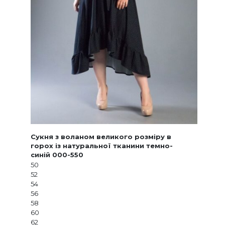
Сукня з воланом великого розміру в
горох із натуральної тканини темно-
синій 000-550
50
52
54
56
58
60
62