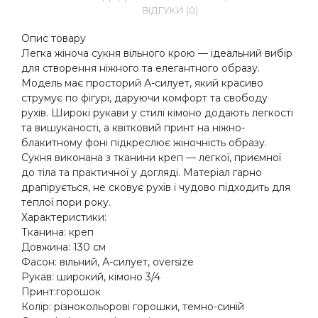
ВІДГУКИ (0)
Опис товару
Легка жіноча сукня вільного крою — ідеальний вибір
для створення ніжного та елегантного образу.
Модель має просторий А-силует, який красиво
струмує по фігурі, даруючи комфорт та свободу
рухів. Широкі рукави у стилі кімоно додають легкості
та вишуканості, а квітковий принт на ніжно-
блакитному фоні підкреслює жіночність образу.
Сукня виконана з тканини креп — легкої, приємної
до тіла та практичної у догляді. Матеріал гарно
драпірується, не сковує рухів і чудово підходить для
теплої пори року.
Характеристики:
Тканина: креп
Довжина: 130 см
Фасон: вільний, А-силует, oversize
Рукав: широкий, кімоно 3/4
Принт:горошок
Колір: різнокольорові горошки, темно-синій