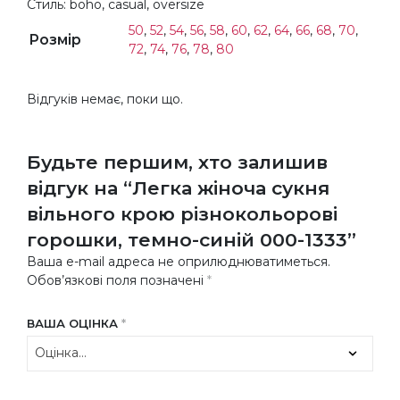
Стиль: boho, casual, oversize
50
,
52
,
54
,
56
,
58
,
60
,
62
,
64
,
66
,
68
,
70
,
Розмір
72
,
74
,
76
,
78
,
80
Відгуків немає, поки що.
Будьте першим, хто залишив
відгук на “Легка жіноча сукня
вільного крою різнокольорові
горошки, темно-синій 000-1333”
Ваша e-mail адреса не оприлюднюватиметься.
Обов’язкові поля позначені
*
ВАША ОЦІНКА
*