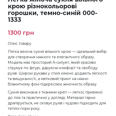
крою різнокольорові
горошки, темно-синій 000-
1333
1300
грн
Опис товару
Легка жіноча сукня вільного крою — ідеальний вибір
для створення ніжного та елегантного образу.
Модель має просторий А-силует, який красиво
струмує по фігурі, даруючи комфорт та свободу
рухів. Широкі рукави у стилі кімоно додають легкості
та вишуканості, а квітковий принт на ніжно-
блакитному фоні підкреслює жіночність образу.
Сукня виконана з тканини креп — легкої, приємної
до тіла та практичної у догляді. Матеріал гарно
драпірується, не сковує рухів і чудово підходить для
теплої пори року.