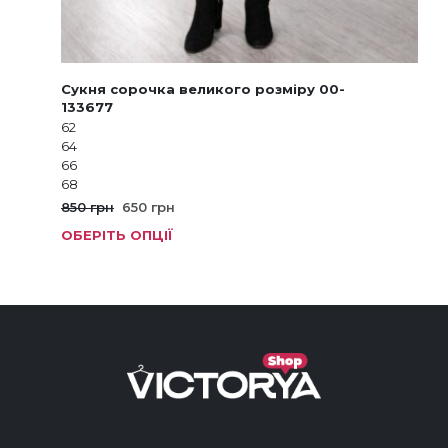
Сукня сорочка великого розміру 00-
133677
62
64
66
68
Оригінальна
Поточна
850
грн
650
грн
ціна:
ціна:
ОБЕРІТЬ ОПЦІЇ
Цей
850 грн.
650 грн.
тов
має
кіль
варі
Пар
мож
виб
на
стор
тов