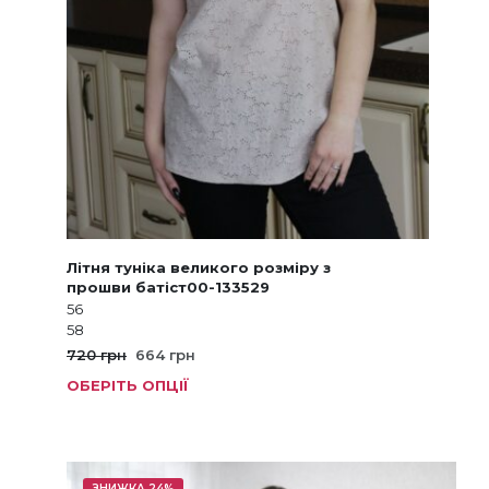
Літня туніка великого розміру з
прошви батіст00-133529
56
58
Оригінальна
Поточна
720
грн
664
грн
ціна:
ціна:
ОБЕРІТЬ ОПЦІЇ
Цей
720 грн.
664 грн.
товар
має
кілька
варіанті
ЗНИЖКА 24%