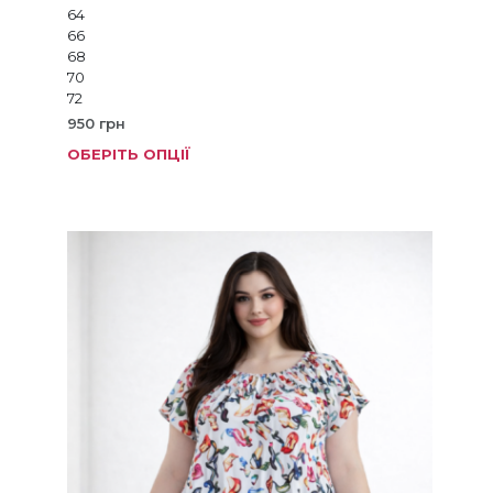
64
66
68
70
72
950
грн
ОБЕРІТЬ ОПЦІЇ
Цей
товар
має
кілька
варіанті
Параме
можна
вибрат
на
сторінц
товару