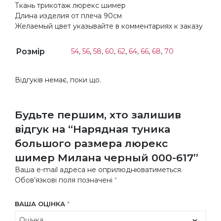
Ткань трикотаж люрекс шимер
Длина изделия от плеча 90см
Желаемый цвет указывайте в комментариях к заказу
Розмір
54
,
56
,
58
,
60
,
62
,
64
,
66
,
68
,
70
Відгуків немає, поки що.
Будьте першим, хто залишив
відгук на “Нарядная туника
большого размера люрекс
шимер Милана черный 000-617”
Ваша e-mail адреса не оприлюднюватиметься.
Обов’язкові поля позначені
*
ВАША ОЦІНКА
*