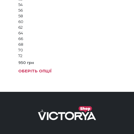
54
56
58
60
62
64
66
68
70
72
950
грн
ОБЕРІТЬ ОПЦІЇ
Цей
тов
має
кіль
варі
Пар
мож
виб
на
стор