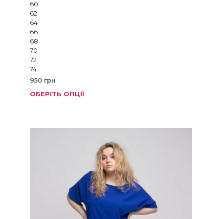
60
62
64
66
68
70
72
74
950
грн
ОБЕРІТЬ ОПЦІЇ
Цей
товар
має
кілька
варіанті
Параме
можна
вибрат
на
сторінц
товару