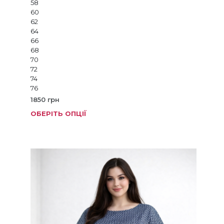
58
60
62
64
66
68
70
72
74
76
1850
грн
ОБЕРІТЬ ОПЦІЇ
Цей
товар
має
кілька
варіанті
Параме
можна
вибрат
на
сторінц
товару