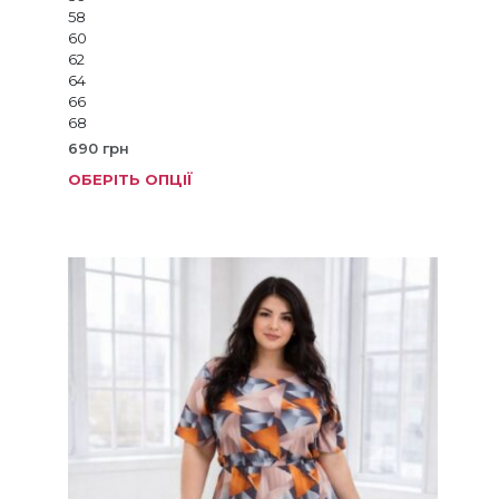
58
60
62
64
66
68
690
грн
ОБЕРІТЬ ОПЦІЇ
Цей
товар
має
кілька
варіанті
Параме
можна
вибрат
на
сторінц
товару