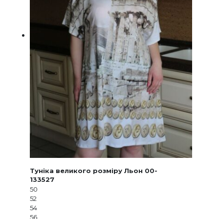
Туніка великого розміру Льон 00-
133527
50
52
54
56