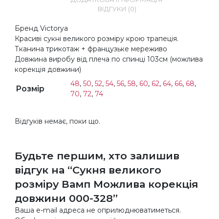
ВІДГУКИ (0)
Бренд Victorya
Красиві сукні великого розміру крою трапеція.
Тканина трикотаж + французьке мереживо
Довжина виробу від плеча по спинці 103см (можлива
корекція довжини)
48
,
50
,
52
,
54
,
56
,
58
,
60
,
62
,
64
,
66
,
68
,
Розмір
70
,
72
,
74
Відгуків немає, поки що.
Будьте першим, хто залишив
відгук на “Сукня великого
розміру Вамп Можлива корекція
довжини 000-328”
Ваша e-mail адреса не оприлюднюватиметься.