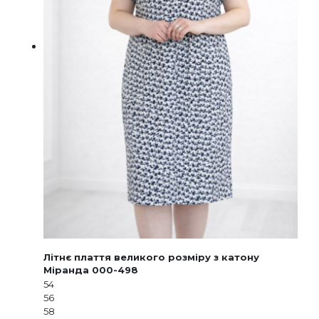
Літнє плаття великого розміру з катону
Міранда 000-498
54
56
58