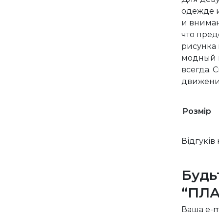
одежде и
и вниман
что пред
рисунка 
модный в
всегда. 
движений
Розмір
Відгуків
Будь
“ПЛА
Ваша e-m