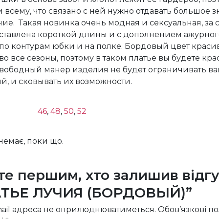
 всему, что связано с ней нужно отдавать большое 
ие. Такая новинка очень модная и сексуальная, за с
ставлена короткой длины и с дополнением ажурног
по контурам юбки и на полке. Бордовый цвет краси
о все сезоны, поэтому в таком платье вы будете кр
Свободный манер изделия не будет ограничивать в
, и сковывать их возможности.
46
,
48
,
50
,
52
 немає, поки що.
те першим, хто залишив відгу
ТЬЕ ЛУЧИЯ (БОРДОВЫЙ)”
ail адреса не оприлюднюватиметься.
Обов’язкові п