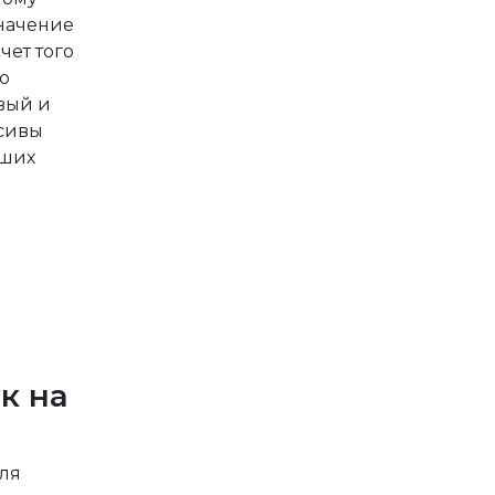
значение
чет того
о
вый и
асивы
аших
к на
оля