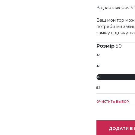
Відвантаження 5-
Ваш монітор може
потреби ми зали
заміну відтінку т
Розмір
50
46
48
50
52
ОЧИСТИТЬ ВЫБОР
ДОДАТИ В