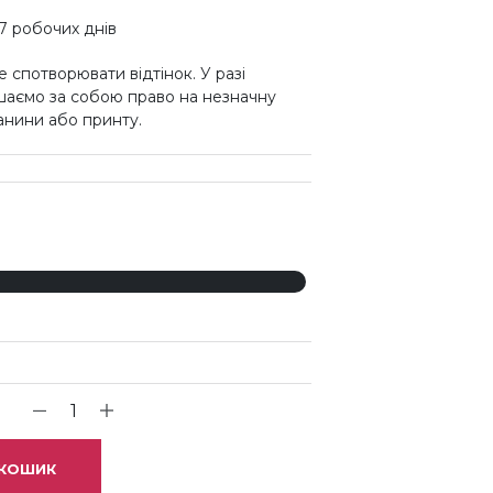
7 робочих днів
 спотворювати відтінок. У разі
шаємо за собою право на незначну
канини або принту.
 КОШИК