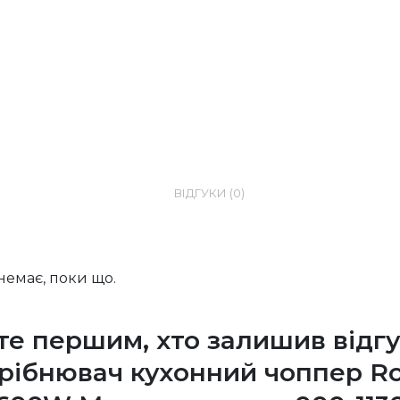
ВІДГУКИ (0)
 немає, поки що.
те першим, хто залишив відгу
рібнювач кухонний чоппер Ro