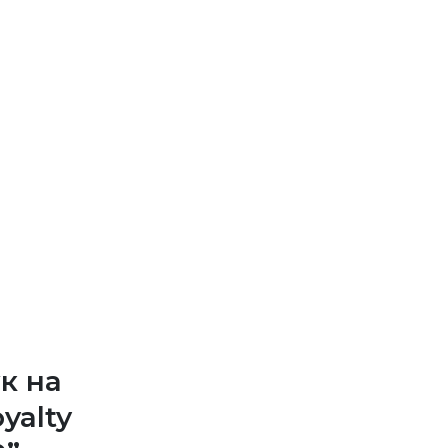
к на
yalty