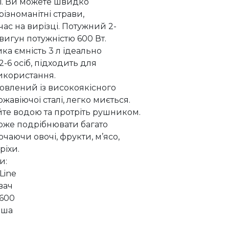
кі. Ви можете швидко
ізноманітні страви,
ас на вирізці. Потужний 2-
вигун потужністю 600 Вт.
ка ємність 3 л ідеально
2-6 осіб, підходить для
икористання.
овлений із високоякісного
ржавіючої сталі, легко миється.
те водою та протріть рушником.
може подрібнювати багато
ючаючи овочі, фрукти, м’ясо,
ріхи.
и:
Line
вач
 600
чаша