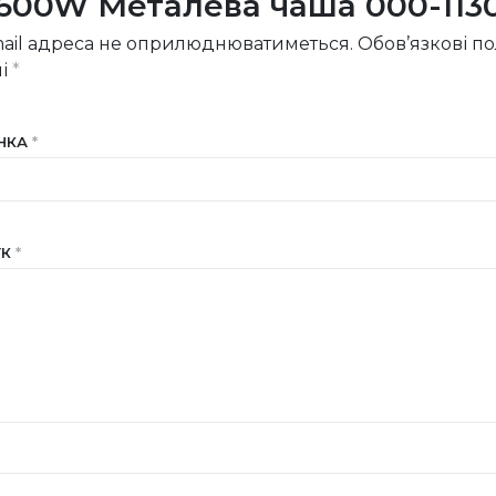
 600W Металева чаша 000-113
ail адреса не оприлюднюватиметься.
Обов’язкові п
ні
*
ІНКА
*
УК
*