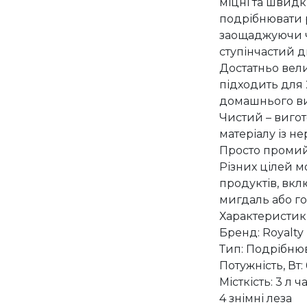
міцні та швид
подрібнювати р
заощаджуючи ч
ступінчастий д
Достатньо вели
підходить для 
домашнього в
Чистий – вигот
матеріалу із не
Просто промий
Різних цілей 
продуктів, вкл
мигдаль або го
Характеристик
Бренд: Royalty 
Тип: Подрібню
Потужність, Вт:
Місткість: 3 л 
4 знімні леза