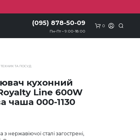
(095) 878-50-09
0
Пн-Пт – 9:00-18:00
 ТЕХНИК ТА ПОСУД
ювач кухонний
Royalty Line 600W
а чаша 000-1130
 з нержавіючої сталі загострені,