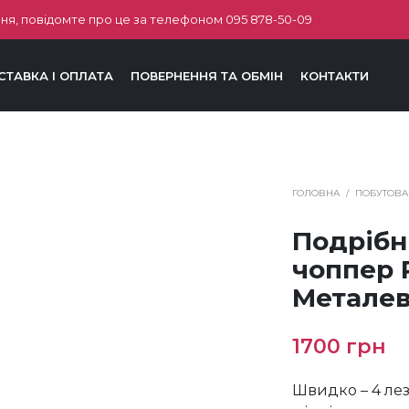
ня, повідомте про це за телефоном
095 878-50-09
СТАВКА І ОПЛАТА
ПОВЕРНЕННЯ ТА ОБМІН
КОНТАКТИ
ГОЛОВНА
/
ПОБУТОВА
Подрібн
чоппер 
Металев
1700
грн
Швидко – 4 леза