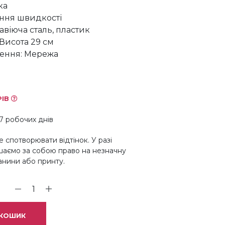
ка
ння швидкості
авіюча сталь, пластик
 Висота 29 см
ення: Мережа
РІВ
7 робочих днів
 спотворювати відтінок. У разі
шаємо за собою право на незначну
канини або принту.
 КОШИК