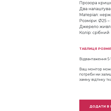
Прозора криш
Два налаштува
Матеріал: нерж
Розміри: Ø25 –
Джерело живл
Колір: срібний
ТАБЛИЦЯ РОЗМІ
Відвантаження 5-
Ваш монітор може
потреби ми зали
заміну відтінку т
ДОДАТИ В