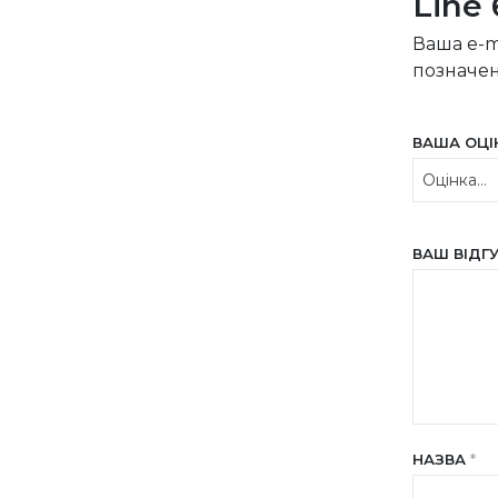
Line
Ваша e-m
позначе
ВАША ОЦ
ВАШ ВІДГ
НАЗВА
*