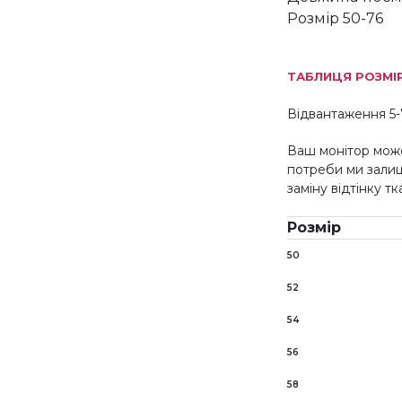
Розмір 50-76
ТАБЛИЦЯ РОЗМІ
Відвантаження 5-
Ваш монітор може
потреби ми зали
заміну відтінку т
Розмір
50
52
54
56
58