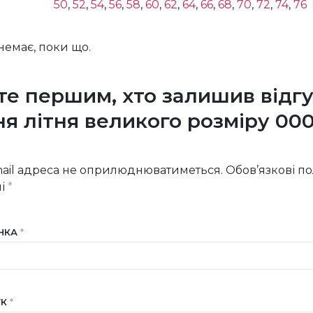
50
,
52
,
54
,
56
,
58
,
60
,
62
,
64
,
66
,
68
,
70
,
72
,
74
,
76
 немає, поки що.
те першим, хто залишив відгу
ня літня великого розміру 000
”
ail адреса не оприлюднюватиметься.
Обов’язкові п
ні
*
ІНКА
*
УК
*