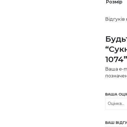
Розмір
Відгуків
Будь
“Сук
1074
Ваша e-m
позначе
ВАША ОЦ
ВАШ ВІДГ