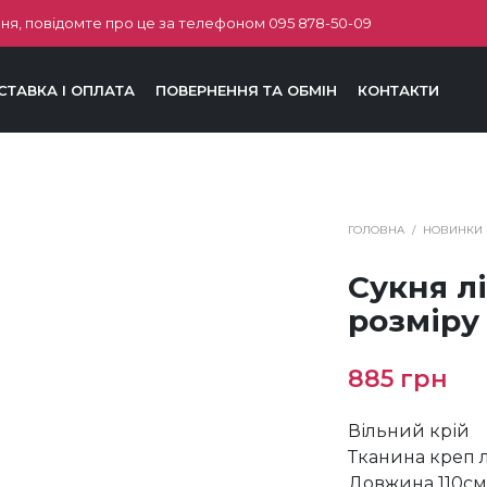
ня, повідомте про це за телефоном
095 878-50-09
СТАВКА І ОПЛАТА
ПОВЕРНЕННЯ ТА ОБМІН
КОНТАКТИ
ГОЛОВНА
/
НОВИНКИ
Сукня л
розміру
885
грн
Вільний крій
Тканина креп л
Довжина 110с