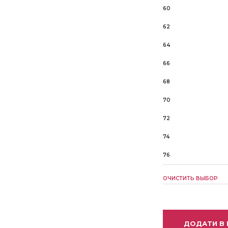
60
62
64
66
68
70
72
74
76
ОЧИСТИТЬ ВЫБОР
ДОДАТИ В