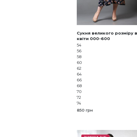
Сукня великого розміру 
квіти 000-600
54
56
58
60
62
64
66
68
70
72
74
850
грн
ОБЕРІТЬ ОПЦІЇ
Цей
товар
має