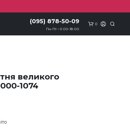
(095) 878-50-09
0
Пн-Пт – 9:00-18:00
ітня великого
 000-1074
іто
м