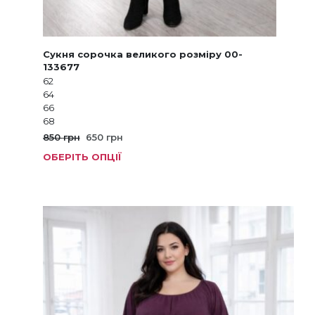
Сукня сорочка великого розміру 00-
133677
62
64
66
68
Оригінальна
Поточна
850
грн
650
грн
ціна:
ціна:
ОБЕРІТЬ ОПЦІЇ
Цей
850 грн.
650 грн.
товар
має
кілька
варіанті
Параме
можна
вибрат
на
сторінц
товару