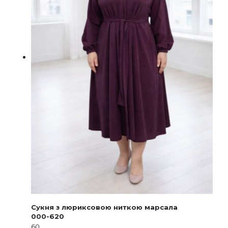
Сукня з люриксовою ниткою марсала
000-620
60