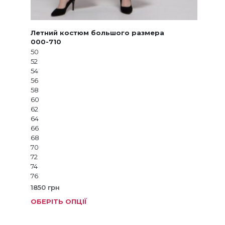
Летний костюм большого размера
000-710
50
52
54
56
58
60
62
64
66
68
70
72
74
76
1850
грн
ОБЕРІТЬ ОПЦІЇ
Цей
товар
має