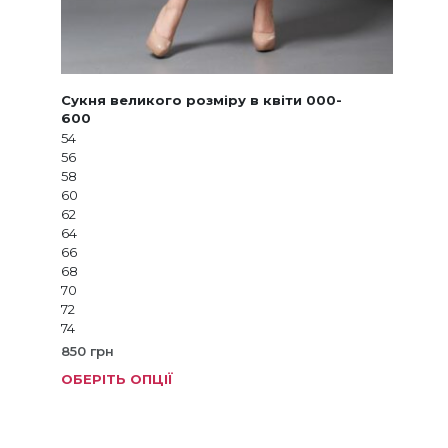
Сукня великого розміру в квіти 000-
600
54
56
58
60
62
64
66
68
70
72
74
850
грн
ОБЕРІТЬ ОПЦІЇ
Цей
товар
має
кілька