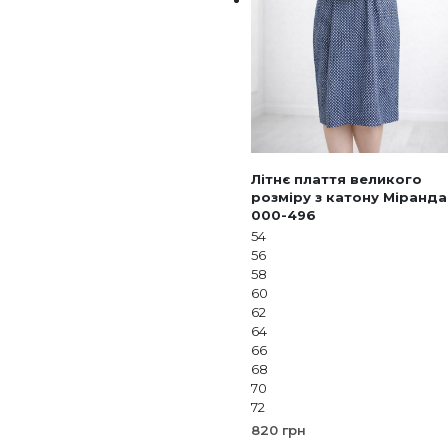
Літнє плаття великого
розміру з катону Міранда
000-496
54
56
58
60
62
64
66
68
70
72
820
грн