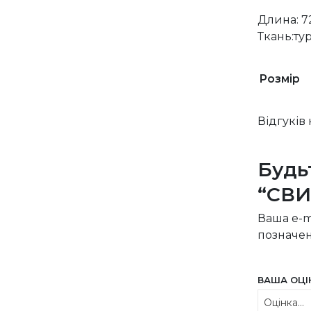
Длина: 72
Ткань:ту
Розмір
Відгуків
Будь
“СВИ
Ваша e-m
позначе
ВАША ОЦ