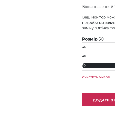
Відвантаження 5-
Ваш монітор може
потреби ми зали
заміну відтінку т
Розмір
50
46
48
50
ОЧИСТИТЬ ВЫБОР
ДОДАТИ В