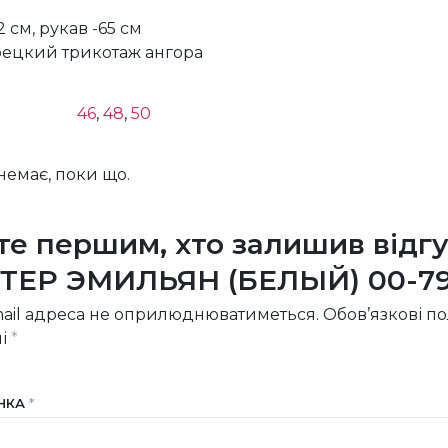
 см, рукав -65 см
рецкий трикотаж ангора
46
,
48
,
50
 немає, поки що.
те першим, хто залишив відгу
ТЕР ЭМИЛЬЯН (БЕЛЫЙ) 00-79
ail адреса не оприлюднюватиметься.
Обов’язкові п
ні
*
ІНКА
*