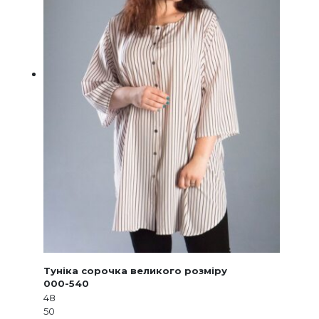
Туніка сорочка великого розміру
000-540
48
50