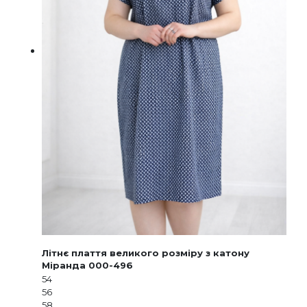
Літнє плаття великого розміру з катону
Міранда 000-496
54
56
58