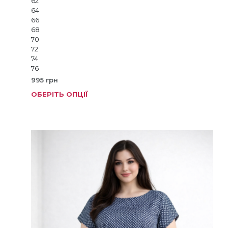
62
64
66
68
70
72
74
76
995
грн
ОБЕРІТЬ ОПЦІЇ
Цей
товар
має
кілька
варіанті
Параме
можна
вибрат
на
сторінц
товару