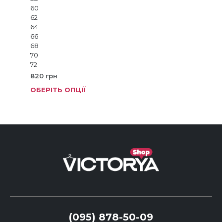
60
62
64
66
68
70
72
820
грн
ОБЕРІТЬ ОПЦІЇ
Цей
тов
має
кіль
варі
Пар
мож
виб
на
стор
тов
(095) 878-50-09