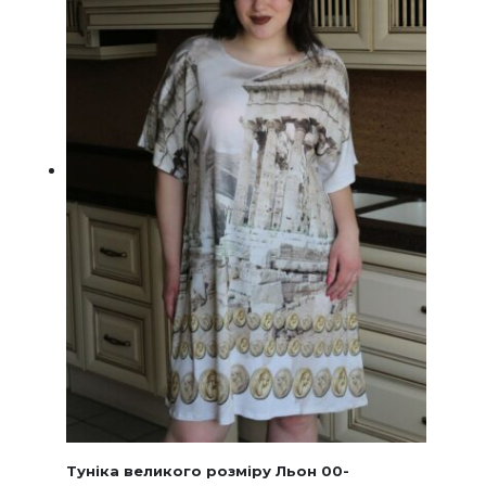
на
сторінц
товару
Туніка великого розміру Льон 00-