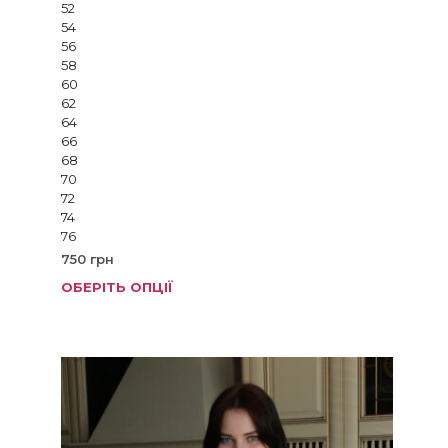
52
54
56
58
60
62
64
66
68
70
72
74
76
750
грн
ОБЕРІТЬ ОПЦІЇ
Цей
товар
має
кілька
варіанті
Параме
можна
вибрат