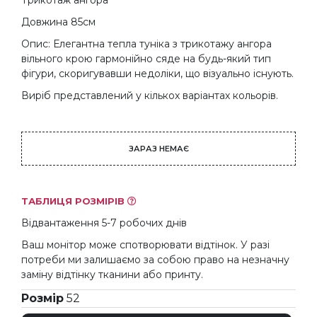
Трикотаж ангора
Довжина 85см
Опис: Елегантна тепла туніка з трикотажу ангора
вільного крою гармонійно сяде на будь-який тип
фігури, скоригувавши недоліки, що візуально існують.
Виріб представлений у кількох варіантах кольорів.
ЗАРАЗ НЕМАЄ
ТАБЛИЦЯ РОЗМІРІВ
Відвантаження 5-7 робочих днів
Ваш монітор може спотворювати відтінок. У разі
потреби ми залишаємо за собою право на незначну
заміну відтінку тканини або принту.
Розмір
52