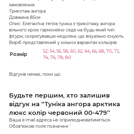
замовлення.
Трикотаж ангора
Довжина 85см
Опис: Елегантна тепла туніка з трикотажу ангора
вільного крою гармонійно сяде на будь-який тип
фігури, скоригувавши недоліки, що візуально існують.
Виріб представлений у кількох варіантах кольорів.
52
,
54
,
56
,
58
,
60
,
62
,
64
,
66
,
68
,
70
,
72
,
Розмір
74
,
76
,
78
,
80
Відгуків немає, поки що.
Будьте першим, хто залишив
відгук на “Туніка ангора арктика
люкс колір червоний 00-479”
Ваша e-mail адреса не оприлюднюватиметься.
Обов’язкові поля позначені
*