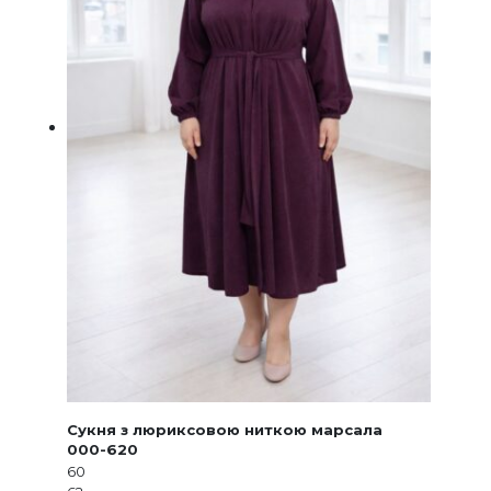
товару
Сукня з люриксовою ниткою марсала
000-620
60