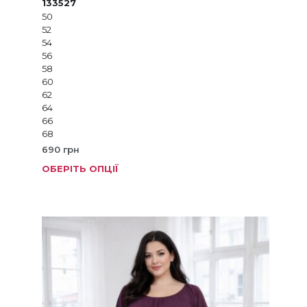
133527
50
52
54
56
58
60
62
64
66
68
690
грн
ОБЕРІТЬ ОПЦІЇ
Цей
товар
має
кілька
варіанті
Параме
можна
вибрат
на
сторінц