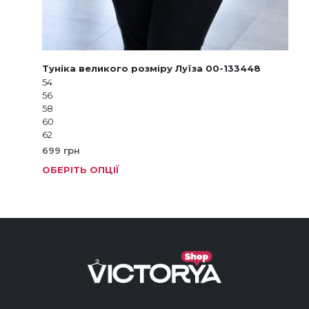
Туніка великого розміру Луїза 00-133448
54
56
58
60
62
699
грн
ОБЕРІТЬ ОПЦІЇ
Цей
тов
має
кіль
варі
Пар
мож
виб
на
стор