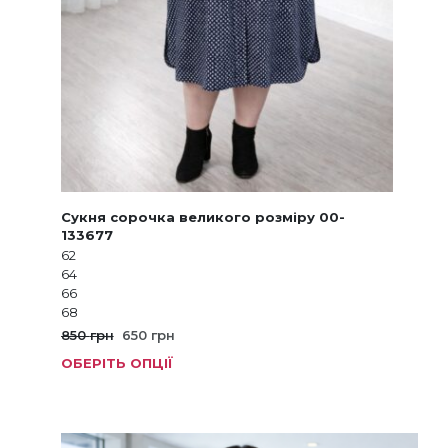
Сукня сорочка великого розміру 00-
133677
62
64
66
68
Оригінальна
Поточна
850
грн
650
грн
ціна:
ціна:
ОБЕРІТЬ ОПЦІЇ
Цей
850 грн.
650 грн.
товар
має
кілька