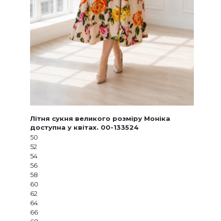
Літня сукня великого розміру Моніка
доступна у квітах. 00-133524
50
52
54
56
58
60
62
64
66