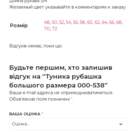
Длина рукава 3/4
Желаемый цвет указывайте в комментариях к заказу.
48
,
50
,
52
,
54
,
56
,
58
,
60
,
62
,
64
,
66
,
68
,
Розмір
70
,
72
Відгуків немає, поки що.
Будьте першим, хто залишив
відгук на “Туника рубашка
большого размера 000-538”
Ваша e-mail адреса не оприлюднюватиметься.
Обов’язкові поля позначені
*
ВАША ОЦІНКА
*