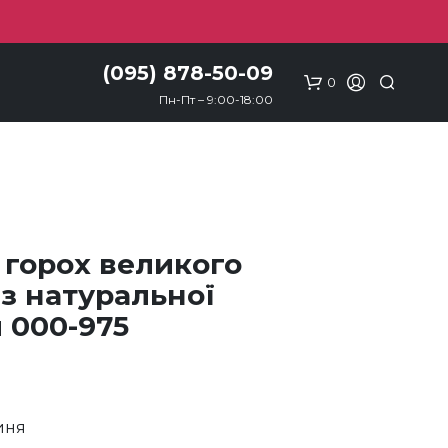
(095) 878-50-09
0
Пн-Пт – 9:00-18:00
в горох великого
 з натуральної
 000-975
иня