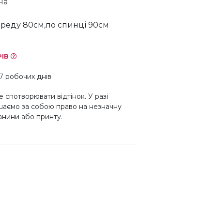
на
реду 80см,по спинці 90см
РІВ
7 робочих днів
 спотворювати відтінок. У разі
шаємо за собою право на незначну
канини або принту.