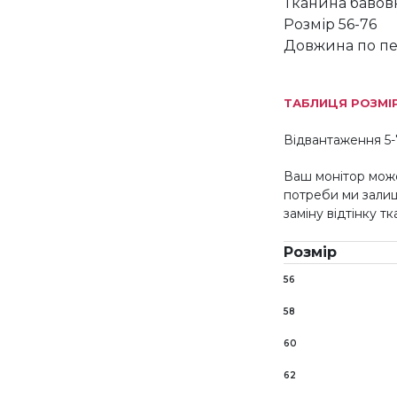
Тканина бавов
Розмір 56-76
Довжина по пе
ТАБЛИЦЯ РОЗМІ
Відвантаження 5-
Ваш монітор може
потреби ми зали
заміну відтінку т
Розмір
56
58
60
62