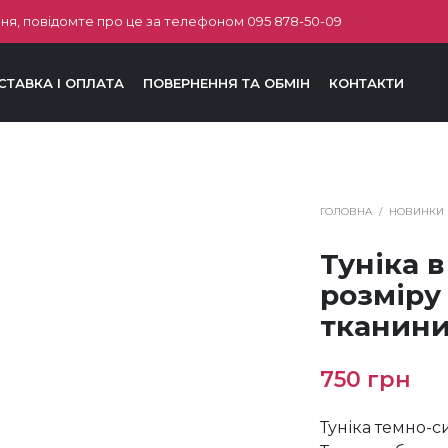
ня, повідомте про це за телефоном
095 878-50-09
СТАВКА І ОПЛАТА
ПОВЕРНЕННЯ ТА ОБМІН
КОНТАКТИ
ГОЛОВНА
/
НОВИНКИ
Туніка 
розміру
тканини
750
грн
Туніка темно-с