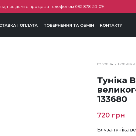
ня, повідомте про це за телефоном
095 878-50-09
СТАВКА І ОПЛАТА
ПОВЕРНЕННЯ ТА ОБМІН
КОНТАКТИ
ГОЛОВНА
/
НОВИНКИ
Туніка 
великого
133680
720
грн
Блуза-туніка в