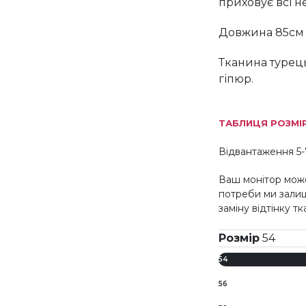
приховує всі н
Довжина 85см
Тканина турец
гіпюр.
ТАБЛИЦЯ РОЗМІ
Відвантаження 5-
Ваш монітор може
потреби ми зали
заміну відтінку т
Розмір
54
54
56