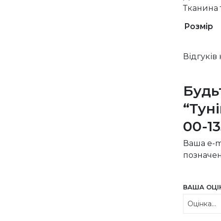
Тканина 
Розмір
Відгуків
Будь
“Тун
00-1
Ваша e-m
позначе
ВАША ОЦ