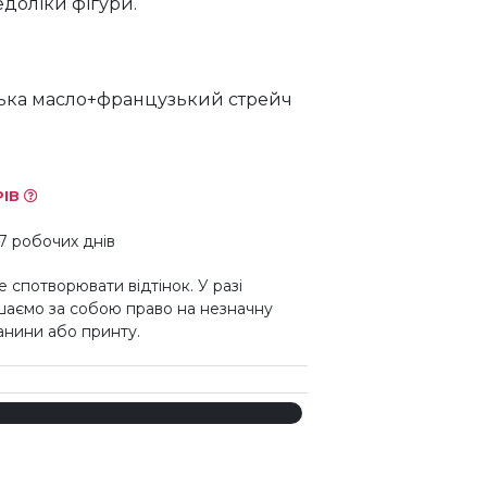
едоліки фігури.
ька масло+французький стрейч
РІВ
7 робочих днів
 спотворювати відтінок. У разі
шаємо за собою право на незначну
канини або принту.