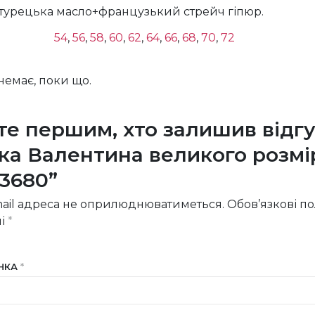
турецька масло+французький стрейч гіпюр.
54
,
56
,
58
,
60
,
62
,
64
,
66
,
68
,
70
,
72
 немає, поки що.
те першим, хто залишив відгу
іка Валентина великого розмір
33680”
ail адреса не оприлюднюватиметься.
Обов’язкові п
ні
*
ІНКА
*