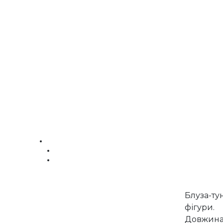
Блуза-ту
фігури.
Довжина