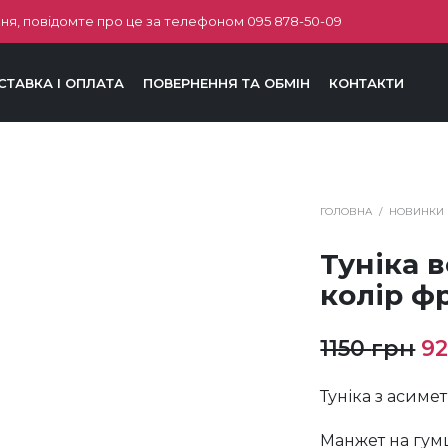
ня, повідомте про це за телефоном
095 878-50-09
СТАВКА І ОПЛАТА
ПОВЕРНЕННЯ ТА ОБМІН
КОНТАКТИ
ГОЛОВНА
/
НОВИНКИ
Туніка 
колір ф
О
1150
грн
9
ці
Туніка з асиме
11
Манжет на гум