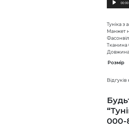
00:00
Туніка з
Манжет н
Фасонвіл
Тканина 
Довжина 
Розмір
Відгуків
Будь
“Тун
000-