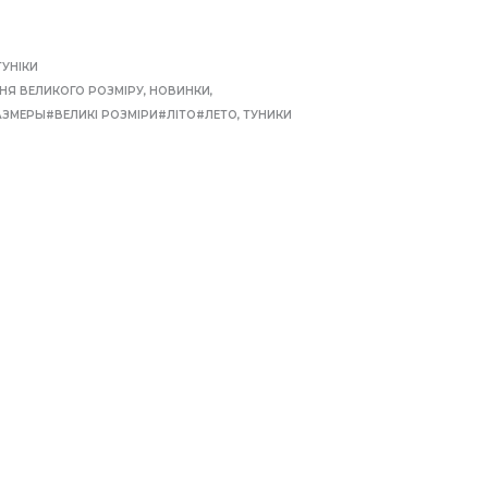
ТУНІКИ
КНЯ ВЕЛИКОГО РОЗМIРУ
,
НОВИНКИ
,
ЗМЕРЫ#ВЕЛИКI РОЗМIРИ#ЛIТО#ЛЕТО
,
ТУНИКИ