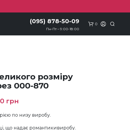
(095) 878-50-09
0
Пн-Пт – 9:00-18:00
великого розміру
рез 000-870
ригінальна
Поточна
20
грн
на:
ціна:
трією по низу виробу.
50 грн.
920 грн.
ці, що надає романтикивиробу.