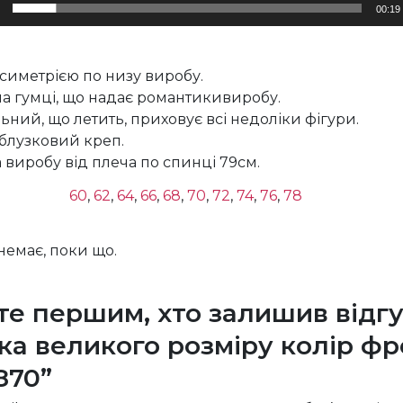
00:19
 асиметрією по низу виробу.
а гумці, що надає романтикивиробу.
ьний, що летить, приховує всі недоліки фігури.
блузковий креп.
виробу від плеча по спинці 79см.
60
,
62
,
64
,
66
,
68
,
70
,
72
,
74
,
76
,
78
 немає, поки що.
те першим, хто залишив відгу
іка великого розміру колір фр
870”