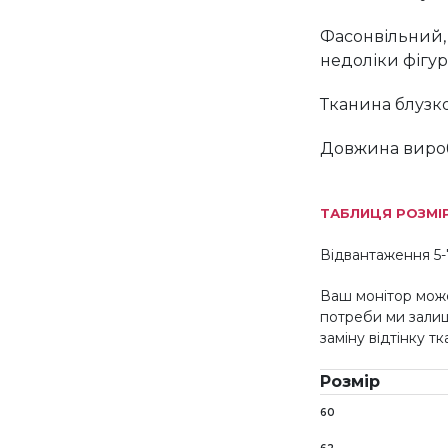
Фасонвільний, 
недоліки фігур
Тканина блузк
Довжина вироб
ТАБЛИЦЯ РОЗМІ
Відвантаження 5-
Ваш монітор може
потреби ми зали
заміну відтінку т
Розмір
60