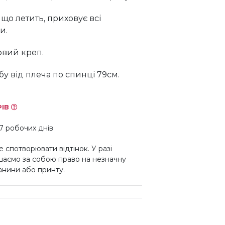
що летить, приховує всі
и.
овий креп.
у від плеча по спинці 79см.
РІВ
7 робочих днів
 спотворювати відтінок. У разі
шаємо за собою право на незначну
канини або принту.