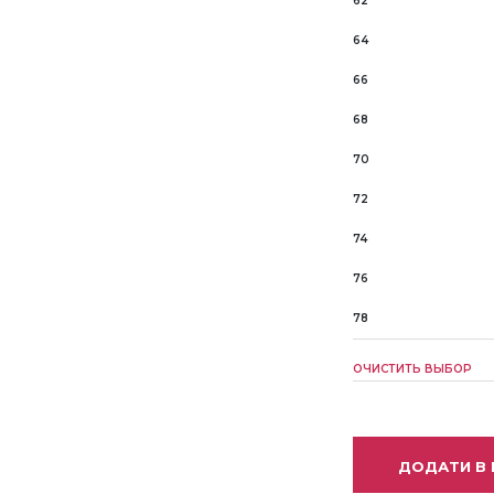
62
64
66
68
70
72
74
76
78
ОЧИСТИТЬ ВЫБОР
ДОДАТИ В