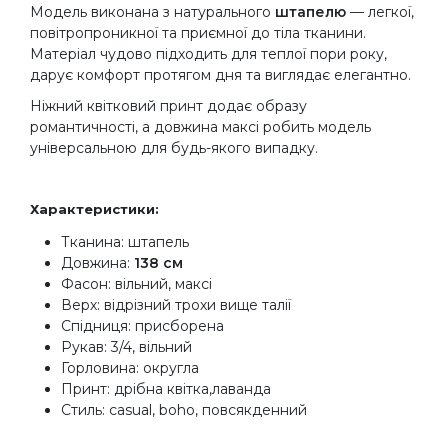
Модель виконана з натурального
штапелю
— легкої,
повітропроникної та приємної до тіла тканини.
Матеріал чудово підходить для теплої пори року,
дарує комфорт протягом дня та виглядає елегантно.
Ніжний квітковий принт додає образу
романтичності, а довжина максі робить модель
універсальною для будь-якого випадку.
Характеристики:
Тканина: штапель
Довжина:
138 см
Фасон: вільний, максі
Верх: відрізний трохи вище талії
Спідниця: присборена
Рукав: 3/4, вільний
Горловина: округла
Принт: дрібна квітка,лаванда
Стиль: casual, boho, повсякденний