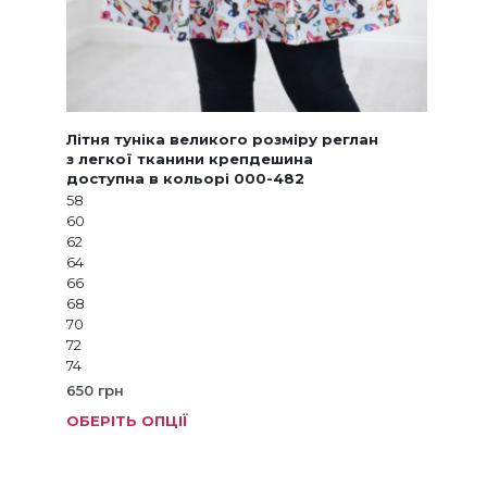
Літня туніка великого розміру реглан
з легкої тканини крепдешина
доступна в кольорі 000-482
58
60
62
64
66
68
70
72
74
650
грн
ОБЕРІТЬ ОПЦІЇ
Цей
товар
має