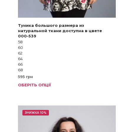
Туника большого размера из
натуральной ткани доступна в цвете
000-539
58
60
62
64
66
68
595
грн
ОБЕРІТЬ ОПЦІЇ
Цей
товар
має
кілька
варіанті
ЗНИЖКА 10%
Параме
можна
вибрат