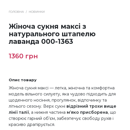
ГОЛОВНА
/
НОВИНКИ
Жіноча сукня максі з
натурального штапелю
лаванда 000-1363
1360
грн
Опис товару
Жіноча сукня максі — легка, жіночна та комфортна
модель вільного силуету, яка чудово підходить для
щоденного носіння, прогулянок, відпочинку та
літнього сезону. Верх сукні
відрізний трохи вище
лінії талії
, а нижня частина
м’яко присборена
, що
створює гарний об’єм, забезпечує свободу рухів і
красиво драпірується.