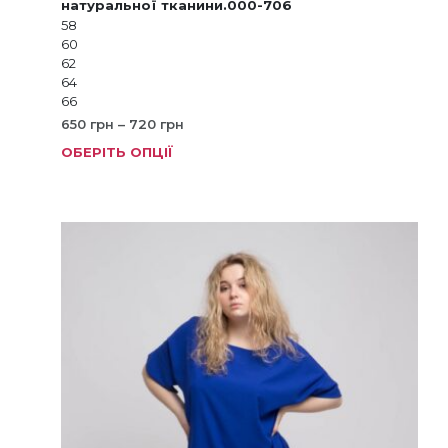
натуральної тканини.000-706
58
60
62
64
66
Діапазон
650
грн
–
720
грн
цін:
ОБЕРІТЬ ОПЦІЇ
Цей
від
товар
650 грн
має
до
кілька
720 грн
варіанті
Параме
можна
вибрат
на
сторінц
товару