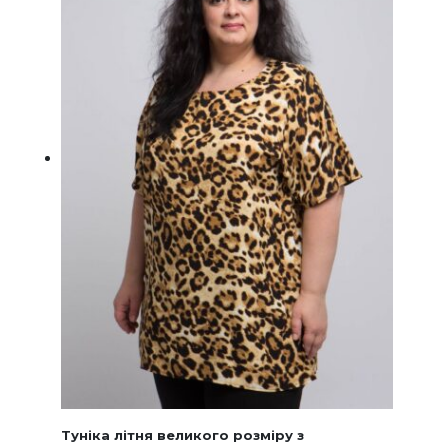
на
сторінц
товару
Туніка літня великого розміру з